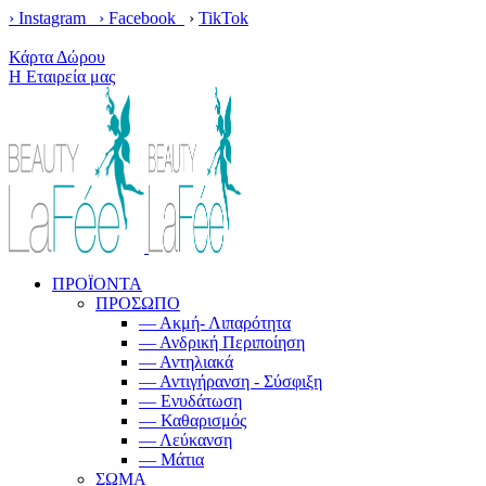
› Instagram ›
Facebook
›
TikTok
Κέρδισε δωρεάν μεταφορικά με παραγγελίες άνω των 100€!
Κάρτα Δώρου
Η Εταιρεία μας
ΠΡΟΪΟΝΤΑ
ΠΡΟΣΩΠΟ
— Ακμή- Λιπαρότητα
— Ανδρική Περιποίηση
— Αντηλιακά
— Αντιγήρανση - Σύσφιξη
— Ενυδάτωση
— Καθαρισμός
— Λεύκανση
— Μάτια
ΣΩΜΑ