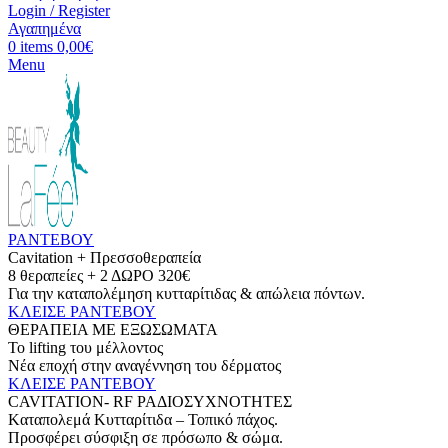
Login / Register
Αγαπημένα
0
items
0,00
€
Menu
ΡΑΝΤΕΒΟΥ
Cavitation + Πρεσσοθεραπεία
8 θεραπείες + 2 ΔΩΡΟ 320€
Για την καταπολέμηση κυτταρίτιδας & απώλεια πόντων.
ΚΛΕΙΣΕ ΡΑΝΤΕΒΟΥ
ΘΕΡΑΠΕΙΑ ΜΕ ΕΞΩΣΩΜΑΤΑ
Το lifting του μέλλοντος
Νέα εποχή στην αναγέννηση του δέρματος
ΚΛΕΙΣΕ ΡΑΝΤΕΒΟΥ
CAVITATION- RF ΡΑΔΙΟΣΥΧΝΟΤΗΤΕΣ
Kαταπολεμά Κυτταρίτιδα – Τοπικό πάχος.
Προσφέρει σύσφιξη σε πρόσωπο & σώμα.