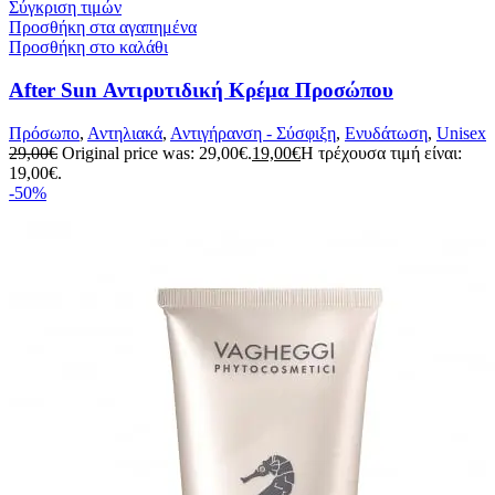
Σύγκριση τιμών
Προσθήκη στα αγαπημένα
Προσθήκη στο καλάθι
After Sun Αντιρυτιδική Κρέμα Προσώπου
Πρόσωπο
,
Αντηλιακά
,
Αντιγήρανση - Σύσφιξη
,
Ενυδάτωση
,
Unisex
29,00
€
Original price was: 29,00€.
19,00
€
Η τρέχουσα τιμή είναι:
19,00€.
-50%