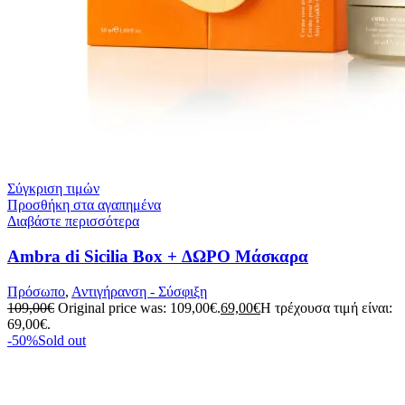
Σύγκριση τιμών
Προσθήκη στα αγαπημένα
Διαβάστε περισσότερα
Ambra di Sicilia Box + ΔΩΡΟ Μάσκαρα
Πρόσωπο
,
Αντιγήρανση - Σύσφιξη
109,00
€
Original price was: 109,00€.
69,00
€
Η τρέχουσα τιμή είναι:
69,00€.
-50%
Sold out