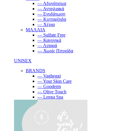
— Αδυνάτισμα
— Αντιηλιακά
— Ενυδάτωση
— Κυτταρίτιδα
— Χέρια
ΜΑΛΛΙΑ
— Sulfate Free
— Κανονικά
— Λιπαρά
— Χωρίς Πιτυρίδα
UNISEX
BRANDS
— Vagheggi
— Your Skin Care
— Gooderm
— Olive Touch
— Lenga Spa