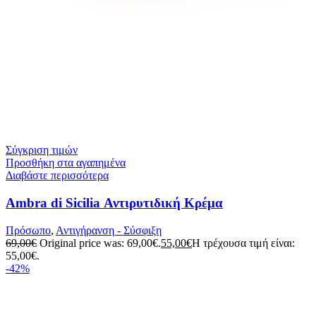
Σύγκριση τιμών
Προσθήκη στα αγαπημένα
Διαβάστε περισσότερα
Ambra di Sicilia Αντιρυτιδική Κρέμα
Πρόσωπο
,
Αντιγήρανση - Σύσφιξη
69,00
€
Original price was: 69,00€.
55,00
€
Η τρέχουσα τιμή είναι:
55,00€.
-42%