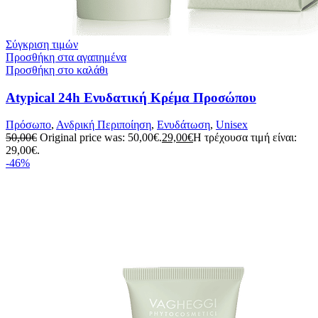
Σύγκριση τιμών
Προσθήκη στα αγαπημένα
Προσθήκη στο καλάθι
Atypical 24h Ενυδατική Κρέμα Προσώπου
Πρόσωπο
,
Ανδρική Περιποίηση
,
Ενυδάτωση
,
Unisex
50,00
€
Original price was: 50,00€.
29,00
€
Η τρέχουσα τιμή είναι:
29,00€.
-46%