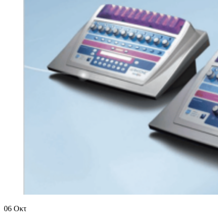
06
Οκτ