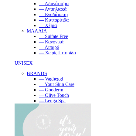
— Αδυνάτισμα
— Αντιηλιακά
— Ενυδάτωση
— Κυτταρίτιδα
— Χέρια
ΜΑΛΛΙΑ
— Sulfate Free
— Κανονικά
— Λιπαρά
— Χωρίς Πιτυρίδα
UNISEX
BRANDS
— Vagheggi
— Your Skin Care
— Gooderm
— Olive Touch
— Lenga Spa