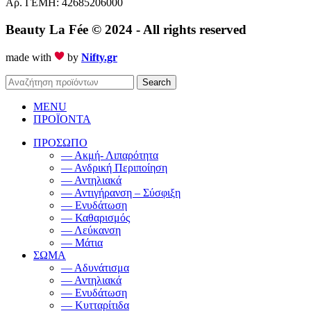
Αρ. ΓΕΜΗ: 42685206000
Beauty La Fée
© 2024 - All rights reserved
made with
by
Nifty.gr
Search
MENU
ΠΡΟΪΟΝΤΑ
ΠΡΟΣΩΠΟ
— Ακμή- Λιπαρότητα
— Ανδρική Περιποίηση
— Αντηλιακά
— Αντιγήρανση – Σύσφιξη
— Ενυδάτωση
— Καθαρισμός
— Λεύκανση
— Μάτια
ΣΩΜΑ
— Αδυνάτισμα
— Αντηλιακά
— Ενυδάτωση
— Κυτταρίτιδα