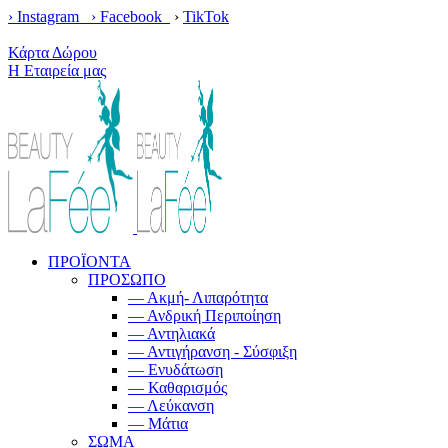
› Instagram ›
Facebook
›
TikTok
Κέρδισε δωρεάν μεταφορικά με παραγγελίες άνω των 100€!
Κάρτα Δώρου
Η Εταιρεία μας
ΠΡΟΪΟΝΤΑ
ΠΡΟΣΩΠΟ
— Ακμή- Λιπαρότητα
— Ανδρική Περιποίηση
— Αντηλιακά
— Αντιγήρανση - Σύσφιξη
— Ενυδάτωση
— Καθαρισμός
— Λεύκανση
— Μάτια
ΣΩΜΑ