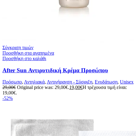
Σύγκριση τιμών
Προσθήκη στα αγαπημένα
Προσθήκη στο καλάθι
After Sun Αντιρυτιδική Κρέμα Προσώπου
Πρόσωπο
,
Αντηλιακά
,
Αντιγήρανση - Σύσφιξη
,
Ενυδάτωση
,
Unisex
29,00
€
Original price was: 29,00€.
19,00
€
Η τρέχουσα τιμή είναι:
19,00€.
-52%