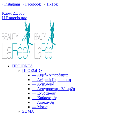
› Instagram ›
Facebook
›
TikTok
Κέρδισε δωρεάν μεταφορικά με παραγγελίες άνω των 100€!
Κάρτα Δώρου
Η Εταιρεία μας
ΠΡΟΪΟΝΤΑ
ΠΡΟΣΩΠΟ
— Ακμή- Λιπαρότητα
— Ανδρική Περιποίηση
— Αντηλιακά
— Αντιγήρανση - Σύσφιξη
— Ενυδάτωση
— Καθαρισμός
— Λεύκανση
— Μάτια
ΣΩΜΑ