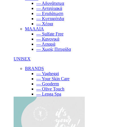
— Αδυνάτισμα
— Αντιηλιακά
— Ενυδάτωση
— Κυτταρίτιδα
— Χέρια
ΜΑΛΛΙΑ
— Sulfate Free
— Κανονικά
— Λιπαρά
— Χωρίς Πιτυρίδα
UNISEX
BRANDS
— Vagheggi
— Your Skin Care
— Gooderm
— Olive Touch
— Lenga Spa