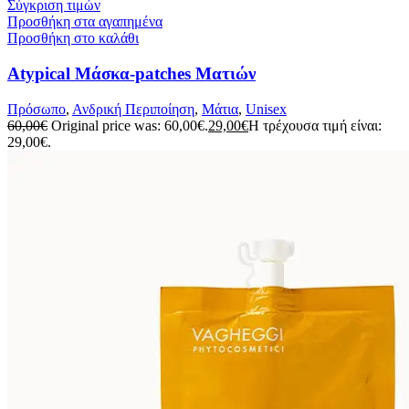
Σύγκριση τιμών
Προσθήκη στα αγαπημένα
Προσθήκη στο καλάθι
Atypical Μάσκα-patches Ματιών
Πρόσωπο
,
Ανδρική Περιποίηση
,
Μάτια
,
Unisex
60,00
€
Original price was: 60,00€.
29,00
€
Η τρέχουσα τιμή είναι:
29,00€.