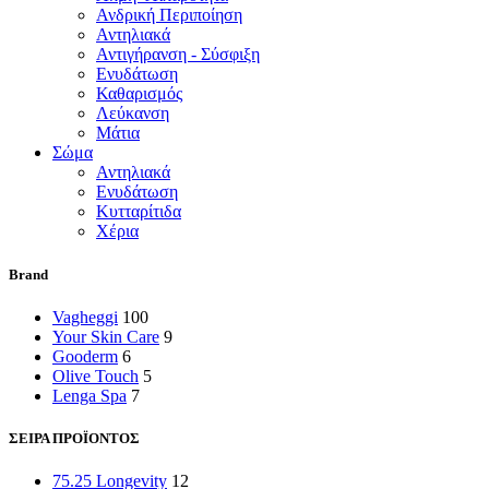
Ανδρική Περιποίηση
Αντηλιακά
Αντιγήρανση - Σύσφιξη
Ενυδάτωση
Καθαρισμός
Λεύκανση
Μάτια
Σώμα
Αντηλιακά
Ενυδάτωση
Κυτταρίτιδα
Χέρια
Brand
Vagheggi
100
Your Skin Care
9
Gooderm
6
Olive Touch
5
Lenga Spa
7
ΣΕΙΡΑ ΠΡΟΪΟΝΤΟΣ
75.25 Longevity
12