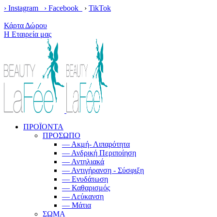
› Instagram ›
Facebook
›
TikTok
Κέρδισε δωρεάν μεταφορικά με παραγγελίες άνω των 100€!
Κάρτα Δώρου
Η Εταιρεία μας
ΠΡΟΪΟΝΤΑ
ΠΡΟΣΩΠΟ
— Ακμή- Λιπαρότητα
— Ανδρική Περιποίηση
— Αντηλιακά
— Αντιγήρανση - Σύσφιξη
— Ενυδάτωση
— Καθαρισμός
— Λεύκανση
— Μάτια
ΣΩΜΑ