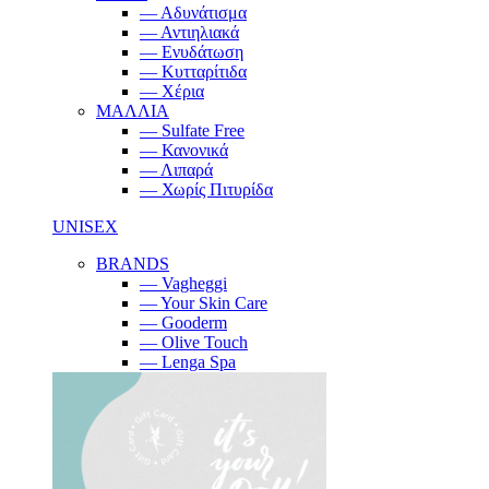
— Αδυνάτισμα
— Αντιηλιακά
— Ενυδάτωση
— Κυτταρίτιδα
— Χέρια
ΜΑΛΛΙΑ
— Sulfate Free
— Κανονικά
— Λιπαρά
— Χωρίς Πιτυρίδα
UNISEX
BRANDS
— Vagheggi
— Your Skin Care
— Gooderm
— Olive Touch
— Lenga Spa