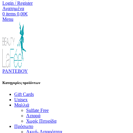
Login / Register
Αγαπημένα
0
items
0,00
€
Menu
ΡΑΝΤΕΒΟΥ
Κατηγορίες προϊόντων
Gift Cards
Unisex
Μαλλιά
Sulfate Free
Λιπαρά
Χωρίς Πιτυρίδα
Πρόσωπο
Ακμή- Λιπαρότητα