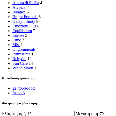
Ambra di Sicilia
4
Atypical
4
Balance
6
Bright Formula
6
Delay Infinity
8
Emozioni Plus
8
Equilibrium
7
Intense
5
Lime
7
Mist
1
Oligominerals
4
Primissima
1
Rehydra
12
Sun Care
14
White Moon
1
Κατάσταση προϊόντος
Σε προσφορά
In stock
Φιλτράρισμα βάσει τιμής
Ελάχιστη τιμή
Μέγιστη τιμή