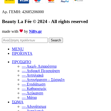
Αρ. ΓΕΜΗ: 42685206000
Beauty La Fée
© 2024 - All rights reserved
made with
by
Nifty.gr
Search
MENU
ΠΡΟΪΟΝΤΑ
ΠΡΟΣΩΠΟ
— Ακμή- Λιπαρότητα
— Ανδρική Περιποίηση
— Αντηλιακά
— Αντιγήρανση – Σύσφιξη
— Ενυδάτωση
— Καθαρισμός
— Λεύκανση
— Μάτια
ΣΩΜΑ
— Αδυνάτισμα
— Αντηλιακά