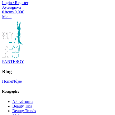
Login / Register
Αγαπημένα
0
items
0,00
€
Menu
ΡΑΝΤΕΒΟΥ
Blog
Home
Nύχια
Κατηγορίες
Aδυνάτισμα
Beauty Tips
Beauty Trends