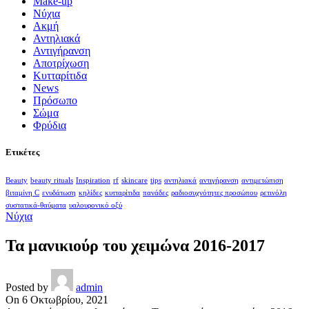
Make-up
Nύχια
Ακμή
Αντηλιακά
Αντιγήρανση
Αποτρίχωση
Κυτταρίτιδα
Νews
Πρόσωπο
Σώμα
Φρύδια
Ετικέτες
Beauty
beauty rituals
Inspiration
rf
skincare
tips
αντηλιακά
αντιγήρανση
αντιμετώπιση
βιταμίνη C
ενυδάτωση
κηλίδες
κυτταρίτιδα
πανάδες
ραδιοσυχνότητες προσώπου
ρετινόλη
συστατικά-θαύματα
υαλουρονικό οξύ
Nύχια
Τα μανικιούρ του χειμώνα 2016-2017
Posted by
admin
On 6 Οκτωβρίου, 2021