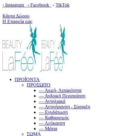
› Instagram ›
Facebook
›
TikTok
Κέρδισε δωρεάν μεταφορικά με παραγγελίες άνω των 100€!
Κάρτα Δώρου
Η Εταιρεία μας
ΠΡΟΪΟΝΤΑ
ΠΡΟΣΩΠΟ
— Ακμή- Λιπαρότητα
— Ανδρική Περιποίηση
— Αντηλιακά
— Αντιγήρανση - Σύσφιξη
— Ενυδάτωση
— Καθαρισμός
— Λεύκανση
— Μάτια
ΣΩΜΑ