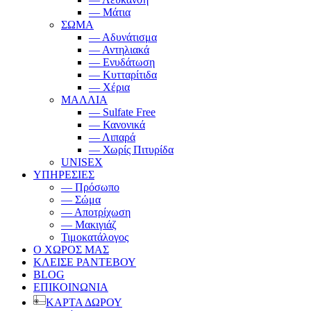
— Μάτια
ΣΩΜΑ
— Αδυνάτισμα
— Αντηλιακά
— Ενυδάτωση
— Κυτταρίτιδα
— Χέρια
ΜΑΛΛΙΑ
— Sulfate Free
— Κανονικά
— Λιπαρά
— Χωρίς Πιτυρίδα
UNISEX
ΥΠΗΡΕΣΙΕΣ
— Πρόσωπο
— Σώμα
— Αποτρίχωση
— Μακιγιάζ
Τιμοκατάλογος
Ο ΧΩΡΟΣ ΜΑΣ
ΚΛΕΙΣΕ ΡΑΝΤΕΒΟΥ
BLOG
ΕΠΙΚΟΙΝΩΝΙΑ
ΚΑΡΤΑ ΔΩΡΟΥ