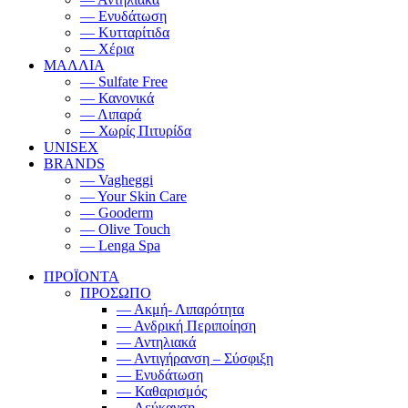
— Ενυδάτωση
— Κυτταρίτιδα
— Χέρια
ΜΑΛΛΙΑ
— Sulfate Free
— Κανονικά
— Λιπαρά
— Χωρίς Πιτυρίδα
UNISEX
BRANDS
— Vagheggi
— Your Skin Care
— Gooderm
— Olive Touch
— Lenga Spa
ΠΡΟΪΟΝΤΑ
ΠΡΟΣΩΠΟ
— Ακμή- Λιπαρότητα
— Ανδρική Περιποίηση
— Αντηλιακά
— Αντιγήρανση – Σύσφιξη
— Ενυδάτωση
— Καθαρισμός
— Λεύκανση