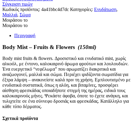
Σύγκριση τιμών
Κωδικός προϊόντος:
4a41bbc4d7dc
Κατηγορίες:
Ενυδάτωση
,
Μαλλιά
,
Σώμα
Μοιράσου το
Μοιράσου το
Περιγραφή
Body Mist – Fruits & Flowers
(150ml)
Body mist fruits & flowers. Δροσιστικό και ενυδατικό mist, χωρίς
αλκοόλ, με έντονο, καλοκαιρινό άρωμα φρούτων και λουλουδιών.
Ένα ευεργετικό “νεφέλωμα” που αρωματίζει διακριτικά και
αναζωογονεί, μαλλιά και σώμα. Περιέχει ιριδίζοντα σωματίδια για
έξτρα λάμψη – ανακινείστε καλά πριν τη χρήση. Εμπλουτισμένο με
ενυδατικά συστατικά, όπως η αλόη, και βιταμίνες, προσφέρει
αίσθηση φρεσκάδας οποιαδήποτε στιγμή της ημέρας, ειδικά τους
καλοκαιρινούς μήνες. Ψεκάστε άφοβα, όποτε το έχετε ανάγκη, και
τυλιχτείτε σε ένα σύννεφο δροσιάς και φρεσκάδας. Κατάλληλο για
κάθε τύπο δέρματος.
Σχετικά προϊόντα