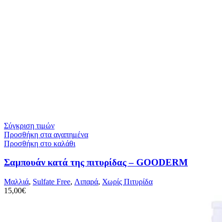
Σύγκριση τιμών
Προσθήκη στα αγαπημένα
Προσθήκη στο καλάθι
Σαμπουάν κατά της πιτυρίδας – GOODERM
Μαλλιά
,
Sulfate Free
,
Λιπαρά
,
Χωρίς Πιτυρίδα
15,00
€