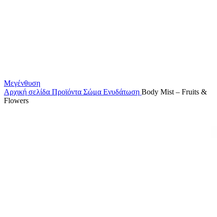
Μεγένθυση
Αρχική σελίδα
Προϊόντα
Σώμα
Ενυδάτωση
Body Mist – Fruits &
Flowers