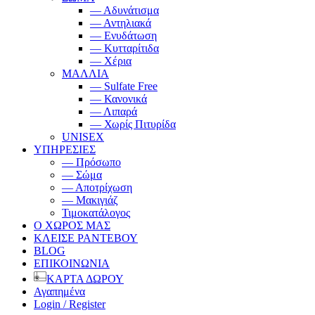
— Αδυνάτισμα
— Αντηλιακά
— Ενυδάτωση
— Κυτταρίτιδα
— Χέρια
ΜΑΛΛΙΑ
— Sulfate Free
— Κανονικά
— Λιπαρά
— Χωρίς Πιτυρίδα
UNISEX
ΥΠΗΡΕΣΙΕΣ
— Πρόσωπο
— Σώμα
— Αποτρίχωση
— Μακιγιάζ
Τιμοκατάλογος
Ο ΧΩΡΟΣ ΜΑΣ
ΚΛΕΙΣΕ ΡΑΝΤΕΒΟΥ
BLOG
ΕΠΙΚΟΙΝΩΝΙΑ
ΚΑΡΤΑ ΔΩΡΟΥ
Αγαπημένα
Login / Register