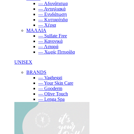
— Αδυνάτισμα
— Αντιηλιακά
— Ενυδάτωση
— Κυτταρίτιδα
— Χέρια
ΜΑΛΛΙΑ
— Sulfate Free
— Κανονικά
— Λιπαρά
— Χωρίς Πιτυρίδα
UNISEX
BRANDS
— Vagheggi
— Your Skin Care
— Gooderm
— Olive Touch
— Lenga Spa