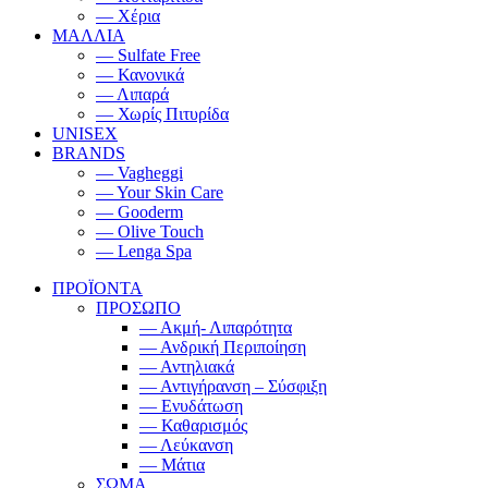
— Χέρια
ΜΑΛΛΙΑ
— Sulfate Free
— Κανονικά
— Λιπαρά
— Χωρίς Πιτυρίδα
UNISEX
BRANDS
— Vagheggi
— Your Skin Care
— Gooderm
— Olive Touch
— Lenga Spa
ΠΡΟΪΟΝΤΑ
ΠΡΟΣΩΠΟ
— Ακμή- Λιπαρότητα
— Ανδρική Περιποίηση
— Αντηλιακά
— Αντιγήρανση – Σύσφιξη
— Ενυδάτωση
— Καθαρισμός
— Λεύκανση
— Μάτια
ΣΩΜΑ