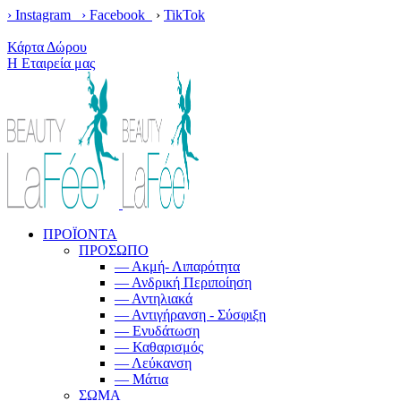
› Instagram ›
Facebook
›
TikTok
Κέρδισε δωρεάν μεταφορικά με παραγγελίες άνω των 100€!
Κάρτα Δώρου
Η Εταιρεία μας
ΠΡΟΪΟΝΤΑ
ΠΡΟΣΩΠΟ
— Ακμή- Λιπαρότητα
— Ανδρική Περιποίηση
— Αντηλιακά
— Αντιγήρανση - Σύσφιξη
— Ενυδάτωση
— Καθαρισμός
— Λεύκανση
— Μάτια
ΣΩΜΑ