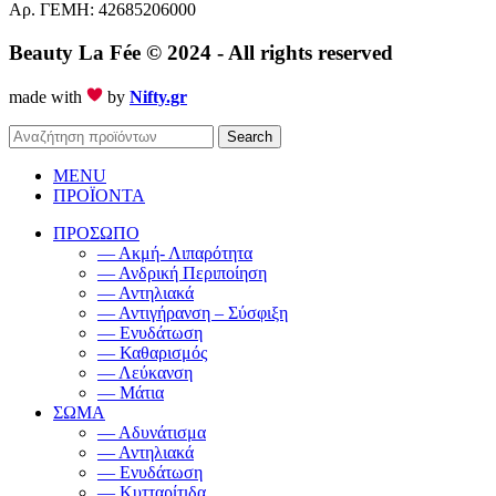
Αρ. ΓΕΜΗ: 42685206000
Beauty La Fée
© 2024 - All rights reserved
made with
by
Nifty.gr
Search
MENU
ΠΡΟΪΟΝΤΑ
ΠΡΟΣΩΠΟ
— Ακμή- Λιπαρότητα
— Ανδρική Περιποίηση
— Αντηλιακά
— Αντιγήρανση – Σύσφιξη
— Ενυδάτωση
— Καθαρισμός
— Λεύκανση
— Μάτια
ΣΩΜΑ
— Αδυνάτισμα
— Αντηλιακά
— Ενυδάτωση
— Κυτταρίτιδα