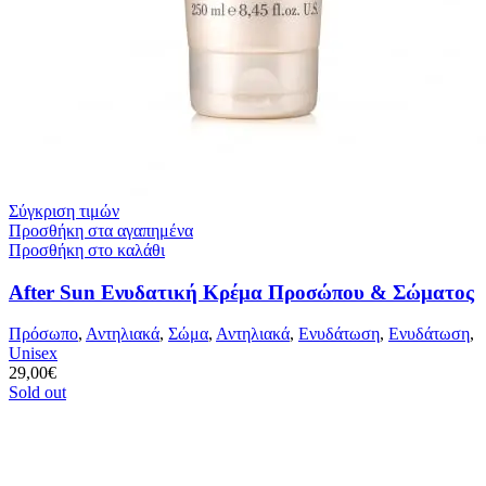
Σύγκριση τιμών
Προσθήκη στα αγαπημένα
Προσθήκη στο καλάθι
After Sun Ενυδατική Κρέμα Προσώπου & Σώματος
Πρόσωπο
,
Αντηλιακά
,
Σώμα
,
Αντηλιακά
,
Ενυδάτωση
,
Ενυδάτωση
,
Unisex
29,00
€
Sold out