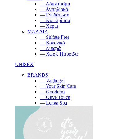
— Αδυνάτισμα
— Αντιηλιακά
— Ενυδάτωση
— Κυτταρίτιδα
— Χέρια
ΜΑΛΛΙΑ
— Sulfate Free
— Κανονικά
— Λιπαρά
— Χωρίς Πιτυρίδα
UNISEX
BRANDS
— Vagheggi
— Your Skin Care
— Gooderm
— Olive Touch
— Lenga Spa