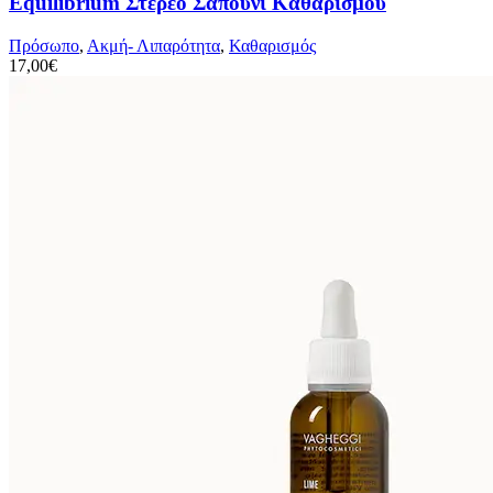
Equilibrium Στερεό Σαπούνι Καθαρισμού
Πρόσωπο
,
Ακμή- Λιπαρότητα
,
Καθαρισμός
17,00
€