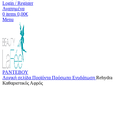
Login / Register
Αγαπημένα
0
items
0,00
€
Menu
ΡΑΝΤΕΒΟΥ
Αρχική σελίδα
Προϊόντα
Πρόσωπο
Ενυδάτωση
Rehydra
Καθαριστικός Αφρός