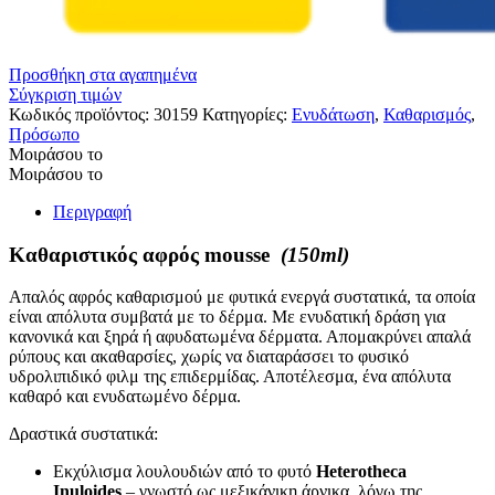
Προσθήκη στα αγαπημένα
Σύγκριση τιμών
Κωδικός προϊόντος:
30159
Κατηγορίες:
Ενυδάτωση
,
Καθαρισμός
,
Πρόσωπο
Μοιράσου το
Μοιράσου το
Περιγραφή
Καθαριστικός αφρός mousse
(150ml)
Απαλός αφρός καθαρισμού με φυτικά ενεργά συστατικά, τα οποία
είναι απόλυτα συμβατά με το δέρμα. Με ενυδατική δράση για
κανονικά και ξηρά ή αφυδατωμένα δέρματα. Απομακρύνει απαλά
ρύπους και ακαθαρσίες, χωρίς να διαταράσσει το φυσικό
υδρολιπιδικό φιλμ της επιδερμίδας. Αποτέλεσμα, ένα απόλυτα
καθαρό και ενυδατωμένο δέρμα.
Δραστικά συστατικά:
Εκχύλισμα λουλουδιών από το φυτό
Heterotheca
Inuloides
– γνωστό ως μεξικάνικη άρνικα, λόγω της