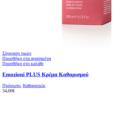
Σύγκριση τιμών
Προσθήκη στα αγαπημένα
Προσθήκη στο καλάθι
Emozioni PLUS Κρέμα Καθαρισμού
Πρόσωπο
,
Καθαρισμός
34,00
€