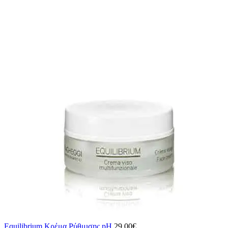
Equilibrium Κρέμα Ρύθμισης pH
29,00
€