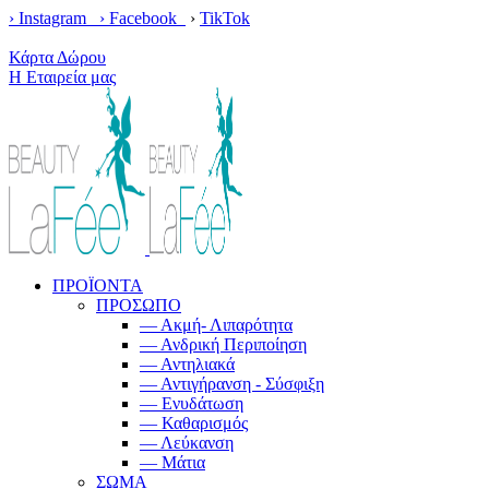
› Instagram ›
Facebook
›
TikTok
Κέρδισε δωρεάν μεταφορικά με παραγγελίες άνω των 100€!
Κάρτα Δώρου
Η Εταιρεία μας
ΠΡΟΪΟΝΤΑ
ΠΡΟΣΩΠΟ
— Ακμή- Λιπαρότητα
— Ανδρική Περιποίηση
— Αντηλιακά
— Αντιγήρανση - Σύσφιξη
— Ενυδάτωση
— Καθαρισμός
— Λεύκανση
— Μάτια
ΣΩΜΑ