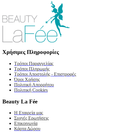
Χρήσιμες Πληροφορίες
Τρόποι Παραγγελίας
Τρόποι Πληρωμής
Τρόποι Αποστολής - Επιστροφές
Όροι Χρήσης
Πολιτική Απορρήτου
Πολιτική Cookies
Beauty La Fée
Η Εταιρεία μας
Συχνές Ερωτήσεις
Επικοινωνία
Κάρτα Δώρου