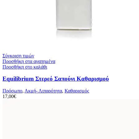
Σύγκριση τιμών
Προσθήκη στα αγαπημένα
Προσθήκη στο καλάθι
Equilibrium Στερεό Σαπούνι Καθαρισμού
Πρόσωπο
,
Ακμή- Λιπαρότητα
,
Καθαρισμός
17,00
€