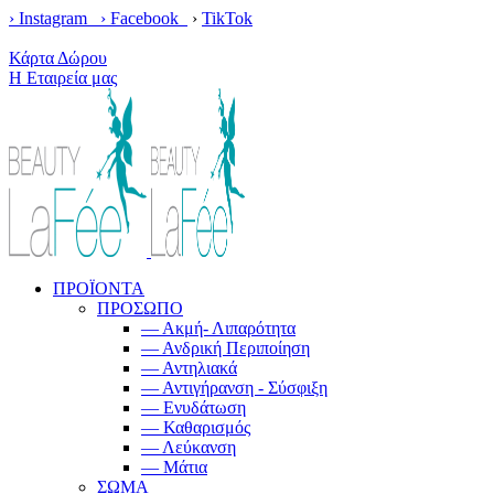
› Instagram ›
Facebook
›
TikTok
Κέρδισε δωρεάν μεταφορικά με παραγγελίες άνω των 100€!
Κάρτα Δώρου
Η Εταιρεία μας
ΠΡΟΪΟΝΤΑ
ΠΡΟΣΩΠΟ
— Ακμή- Λιπαρότητα
— Ανδρική Περιποίηση
— Αντηλιακά
— Αντιγήρανση - Σύσφιξη
— Ενυδάτωση
— Καθαρισμός
— Λεύκανση
— Μάτια
ΣΩΜΑ