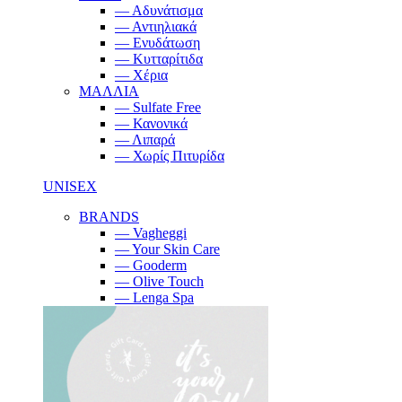
— Αδυνάτισμα
— Αντιηλιακά
— Ενυδάτωση
— Κυτταρίτιδα
— Χέρια
ΜΑΛΛΙΑ
— Sulfate Free
— Κανονικά
— Λιπαρά
— Χωρίς Πιτυρίδα
UNISEX
BRANDS
— Vagheggi
— Your Skin Care
— Gooderm
— Olive Touch
— Lenga Spa