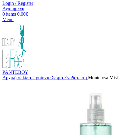
Login / Register
Αγαπημένα
0
items
0,00
€
Menu
ΡΑΝΤΕΒΟΥ
Αρχική σελίδα
Προϊόντα
Σώμα
Ενυδάτωση
Monterosa Mist