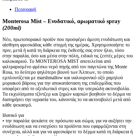
Περιγραφή
Monterosa Mist – Ενυδατικό, αρωματικό spray
(200ml)
Νέο, πρωτοποριακό προϊόν που προσφέρει άμεση ενυδάτωση και
αίσθηση φρεσκάδας κάθε στιγμή της ημέρας. Χρησιμοποιήστε το
πριν, μετά ή κατά τη διάρκεια της έκθεσής σας στον ήλιο, τόσο
στην παραλία, όσο και μέσα στην πόλη, ειδικά τις ζεστές μέρες του
καλοκαιριού. Το MONTEROSA MIST αποτελείται από
φιλτραρισμένο φρέσκο νερό πηγής από τον παγετώνα της Monte
Rosa, το δεύτερο ψηλότερο βουνό των Άλπεων, το οποίο
εμπλουτίζεται με marshmallow και υαλουρονικό οξύ χαμηλού
μοριακού βάρους για την αποκατάσταση της επιδερμίδας που
υποφέρει από το οξειδωτικό στρες και την υπεριώδη ακτινοβολία.
Τα εκχυλίσματα τζίντζερ και ξηρών καρπών βοηθούν το δέρμα να
διατηρήσει την υγρασία του, κάνοντάς το να ακτινοβολεί μετά από
κάθε ψεκασμό.
Ιδανικό για
• την παραλία: ψεκάστε σε πρόσωπο και σώμα, για να αυξήσει την
ενυδάτωση και να ενισχύσει τα προϊόντα που εφαρμόζονται στη
συνέχεια, αλλά και για να φρεσκάρετε το δέρμα κατά τη διάρκεια ή