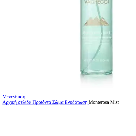
Μεγένθυση
Αρχική σελίδα
Προϊόντα
Σώμα
Ενυδάτωση
Monterosa Mist