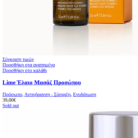
Σύγκριση τιμών
Προσθήκη στα αγαπημένα
Προσθήκη στο καλάθι
Lime Έλαιο Μασάζ Προσώπου
Πρόσωπο
,
Αντιγήρανση - Σύσφιξη
,
Ενυδάτωση
39,00
€
Sold out