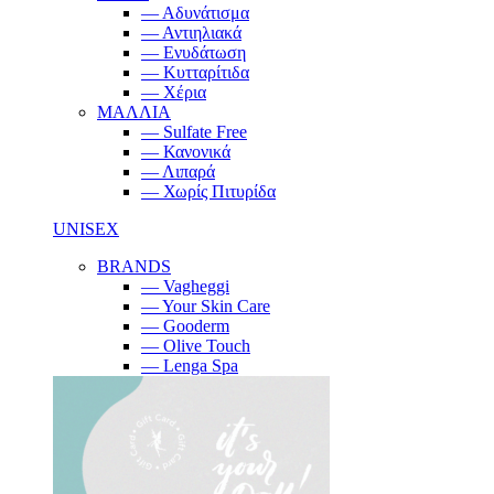
— Αδυνάτισμα
— Αντιηλιακά
— Ενυδάτωση
— Κυτταρίτιδα
— Χέρια
ΜΑΛΛΙΑ
— Sulfate Free
— Κανονικά
— Λιπαρά
— Χωρίς Πιτυρίδα
UNISEX
BRANDS
— Vagheggi
— Your Skin Care
— Gooderm
— Olive Touch
— Lenga Spa