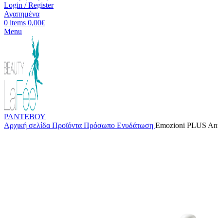
Login / Register
Αγαπημένα
0
items
0,00
€
Menu
ΡΑΝΤΕΒΟΥ
Αρχική σελίδα
Προϊόντα
Πρόσωπο
Ενυδάτωση
Emozioni PLUS Anti