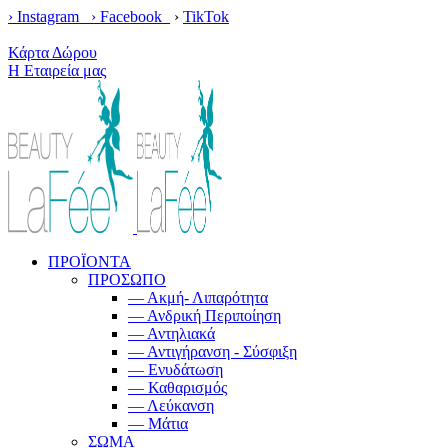
› Instagram ›
Facebook
›
TikTok
Κέρδισε δωρεάν μεταφορικά με παραγγελίες άνω των 100€!
Κάρτα Δώρου
Η Εταιρεία μας
ΠΡΟΪΟΝΤΑ
ΠΡΟΣΩΠΟ
— Ακμή- Λιπαρότητα
— Ανδρική Περιποίηση
— Αντηλιακά
— Αντιγήρανση - Σύσφιξη
— Ενυδάτωση
— Καθαρισμός
— Λεύκανση
— Μάτια
ΣΩΜΑ