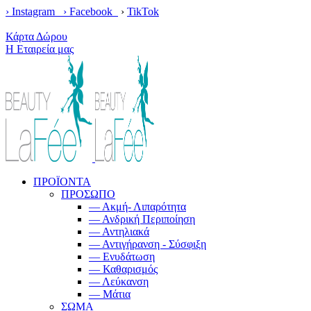
› Instagram ›
Facebook
›
TikTok
Κέρδισε δωρεάν μεταφορικά με παραγγελίες άνω των 100€!
Κάρτα Δώρου
Η Εταιρεία μας
ΠΡΟΪΟΝΤΑ
ΠΡΟΣΩΠΟ
— Ακμή- Λιπαρότητα
— Ανδρική Περιποίηση
— Αντηλιακά
— Αντιγήρανση - Σύσφιξη
— Ενυδάτωση
— Καθαρισμός
— Λεύκανση
— Μάτια
ΣΩΜΑ