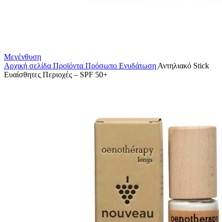
Μεγένθυση
Αρχική σελίδα
Προϊόντα
Πρόσωπο
Ενυδάτωση
Αντηλιακό Stick
Ευαίσθητες Περιοχές – SPF 50+