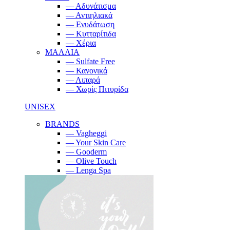
— Αδυνάτισμα
— Αντιηλιακά
— Ενυδάτωση
— Κυτταρίτιδα
— Χέρια
ΜΑΛΛΙΑ
— Sulfate Free
— Κανονικά
— Λιπαρά
— Χωρίς Πιτυρίδα
UNISEX
BRANDS
— Vagheggi
— Your Skin Care
— Gooderm
— Olive Touch
— Lenga Spa