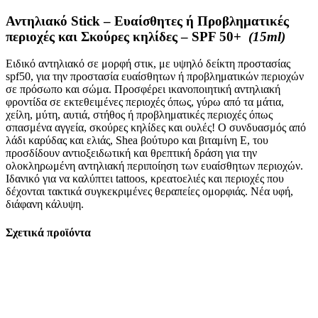
Αντηλιακό Stick – Ευαίσθητες ή Προβληματικές
περιοχές και Σκούρες κηλίδες – SPF 50+
(15ml)
Ειδικό αντηλιακό σε μορφή στικ, με υψηλό δείκτη προστασίας
spf50, για την προστασία ευαίσθητων ή προβληματικών περιοχών
σε πρόσωπο και σώμα. Προσφέρει ικανοποιητική αντηλιακή
φροντίδα σε εκτεθειμένες περιοχές όπως, γύρω από τα μάτια,
χείλη, μύτη, αυτιά, στήθος ή προβληματικές περιοχές όπως
σπασμένα αγγεία, σκούρες κηλίδες και ουλές! Ο συνδυασμός από
λάδι καρύδας και ελιάς, Shea βούτυρο και βιταμίνη Ε, του
προσδίδουν αντιοξειδωτική και θρεπτική δράση για την
ολοκληρωμένη αντηλιακή περιποίηση των ευαίσθητων περιοχών.
Ιδανικό για να καλύπτει tattoos, κρεατοελιές και περιοχές που
δέχονται τακτικά συγκεκριμένες θεραπείες ομορφιάς. Νέα υφή,
διάφανη κάλυψη.
Σχετικά προϊόντα