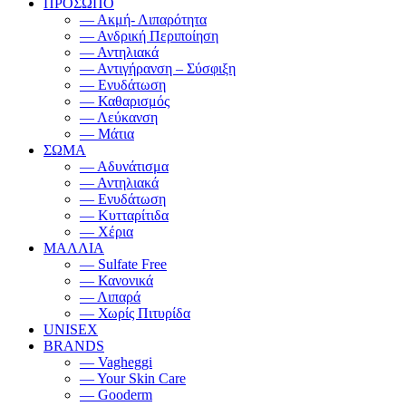
ΠΡΟΣΩΠΟ
— Ακμή- Λιπαρότητα
— Ανδρική Περιποίηση
— Αντηλιακά
— Αντιγήρανση – Σύσφιξη
— Ενυδάτωση
— Καθαρισμός
— Λεύκανση
— Μάτια
ΣΩΜΑ
— Αδυνάτισμα
— Αντηλιακά
— Ενυδάτωση
— Κυτταρίτιδα
— Χέρια
ΜΑΛΛΙΑ
— Sulfate Free
— Κανονικά
— Λιπαρά
— Χωρίς Πιτυρίδα
UNISEX
BRANDS
— Vagheggi
— Your Skin Care
— Gooderm