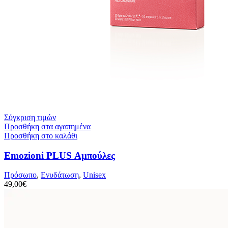
Σύγκριση τιμών
Προσθήκη στα αγαπημένα
Προσθήκη στο καλάθι
Emozioni PLUS Αμπούλες
Πρόσωπο
,
Ενυδάτωση
,
Unisex
49,00
€