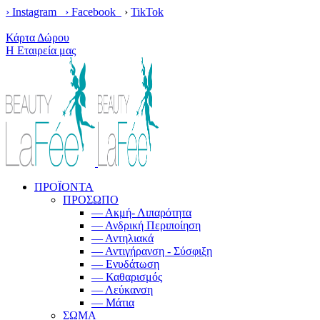
› Instagram ›
Facebook
›
TikTok
Κέρδισε δωρεάν μεταφορικά με παραγγελίες άνω των 100€!
Κάρτα Δώρου
Η Εταιρεία μας
ΠΡΟΪΟΝΤΑ
ΠΡΟΣΩΠΟ
— Ακμή- Λιπαρότητα
— Ανδρική Περιποίηση
— Αντηλιακά
— Αντιγήρανση - Σύσφιξη
— Ενυδάτωση
— Καθαρισμός
— Λεύκανση
— Μάτια
ΣΩΜΑ