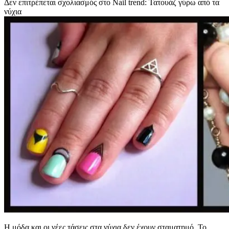
Δεν επιτρέπεται σχολιασμός
στο Nail trend: Τατουάζ γύρω από τα
νύχια
H μόδα και οι νέες τάσεις στα νύχια δεν έχουν σταματημό. Το