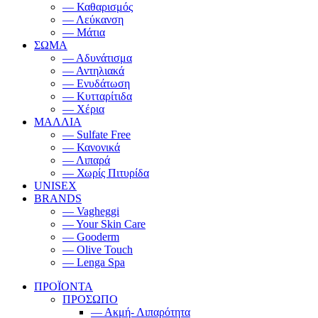
— Καθαρισμός
— Λεύκανση
— Μάτια
ΣΩΜΑ
— Αδυνάτισμα
— Αντηλιακά
— Ενυδάτωση
— Κυτταρίτιδα
— Χέρια
ΜΑΛΛΙΑ
— Sulfate Free
— Κανονικά
— Λιπαρά
— Χωρίς Πιτυρίδα
UNISEX
BRANDS
— Vagheggi
— Your Skin Care
— Gooderm
— Olive Touch
— Lenga Spa
ΠΡΟΪΟΝΤΑ
ΠΡΟΣΩΠΟ
— Ακμή- Λιπαρότητα