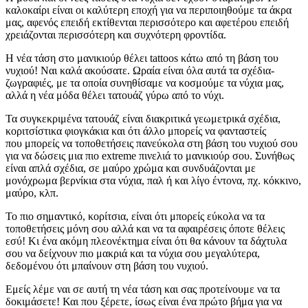
καλοκαίρι είναι οι καλύτερη εποχή για να περιποιηθούμε τα άκρα
μας, αφενός επειδή εκτίθενται περισσότερο και αφετέρου επειδή
χρειάζονται περισσότερη και συχνότερη φροντίδα.
Η νέα τάση στο μανικιούρ θέλει tattoos κάτω από τη βάση του
νυχιού! Ναι καλά ακούσατε. Ωραία είναι όλα αυτά τα σχέδια-
ζωγραφιές, με τα οποία συνηθίσαμε να κοσμούμε τα νύχια μας,
αλλά η νέα μόδα θέλει τατουάζ γύρω από το νύχι.
Τα συγκεκριμένα τατουάζ είναι διακριτικά γεωμετρικά σχέδια,
κοριτσίστικα φιογκάκια και ότι άλλο μπορείς να φανταστείς
που μπορείς να τοποθετήσεις πανεύκολα στη βάση του νυχιού σου
για να δώσεις μια πιο extreme πινελιά το μανικιούρ σου. Συνήθως
είναι απλά σχέδια, σε μαύρο χρώμα και συνδυάζονται με
μονόχρωμα βερνίκια στα νύχια, παλ ή και λίγο έντονα, πχ. κόκκινο,
μαύρο, κλπ.
Το πιο σημαντικό, κορίτσια, είναι ότι μπορείς εύκολα να τα
τοποθετήσεις μόνη σου αλλά και να τα αφαιρέσεις όποτε θέλεις
εσύ! Κι ένα ακόμη πλεονέκτημα είναι ότι θα κάνουν τα δάχτυλα
σου να δείχνουν πιο μακριά και τα νύχια σου μεγαλύτερα,
δεδομένου ότι μπαίνουν στη βάση του νυχιού.
Εμείς λέμε ναι σε αυτή τη νέα τάση και σας προτείνουμε να τα
δοκιμάσετε! Και που ξέρετε, ίσως είναι ένα πρώτο βήμα για να