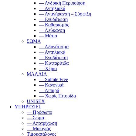
— Ανδρική Περιποίηση
— Αντηλιακά
— Αντιγήρανση – Σύσφιξη
— Ενυδάτωση
— Καθαρισμός
— Λεύκανση
— Μάτια
ΣΩΜΑ
— Αδυνάτισμα
— Αντηλιακά
— Ενυδάτωση
— Κυτταρίτιδα
— Χέρια
ΜΑΛΛΙΑ
— Sulfate Free
— Κανονικά
— Λιπαρά
— Χωρίς Πιτυρίδα
UNISEX
ΥΠΗΡΕΣΙΕΣ
— Πρόσωπο
— Σώμα
— Αποτρίχωση
— Μακιγιάζ
Τιμοκατάλογος