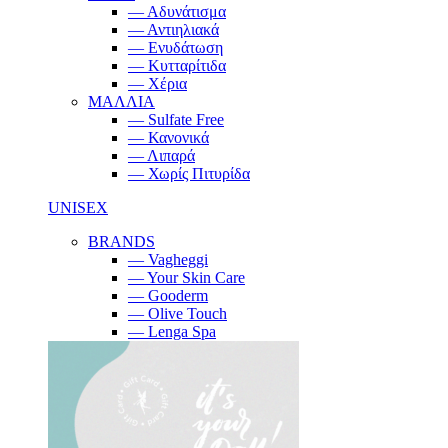
— Αδυνάτισμα
— Αντιηλιακά
— Ενυδάτωση
— Κυτταρίτιδα
— Χέρια
ΜΑΛΛΙΑ
— Sulfate Free
— Κανονικά
— Λιπαρά
— Χωρίς Πιτυρίδα
UNISEX
BRANDS
— Vagheggi
— Your Skin Care
— Gooderm
— Olive Touch
— Lenga Spa