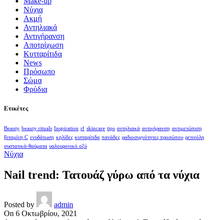
Make-up
Nύχια
Ακμή
Αντηλιακά
Αντιγήρανση
Αποτρίχωση
Κυτταρίτιδα
Νews
Πρόσωπο
Σώμα
Φρύδια
Ετικέτες
Beauty
beauty rituals
Inspiration
rf
skincare
tips
αντηλιακά
αντιγήρανση
αντιμετώπιση
βιταμίνη C
ενυδάτωση
κηλίδες
κυτταρίτιδα
πανάδες
ραδιοσυχνότητες προσώπου
ρετινόλη
συστατικά-θαύματα
υαλουρονικό οξύ
Nύχια
Nail trend: Τατουάζ γύρω από τα νύχια
Posted by
admin
On 6 Οκτωβρίου, 2021