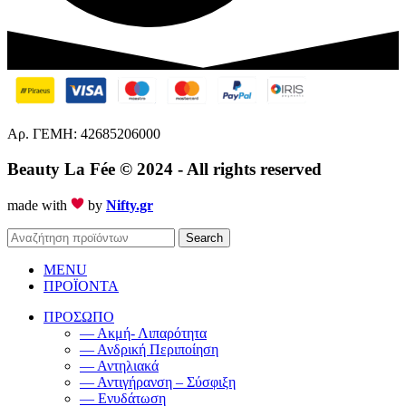
Αρ. ΓΕΜΗ: 42685206000
Beauty La Fée
© 2024 - All rights reserved
made with
by
Nifty.gr
Search
MENU
ΠΡΟΪΟΝΤΑ
ΠΡΟΣΩΠΟ
— Ακμή- Λιπαρότητα
— Ανδρική Περιποίηση
— Αντηλιακά
— Αντιγήρανση – Σύσφιξη
— Ενυδάτωση