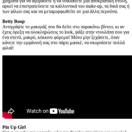
χρήματα για να αγοράσετε ή να νοικιάσετε μια αποκριάτικη στολή,
αρκεί να επιστρατεύσετε τα καλλυντικά του make-up, τα δικά σας ή
των φίλων σας και να μεταμορφωθείτε σε μια άλλη περσόνα.
Betty Boop
Αντιγράψτε το μακιγιάζ που θα δείτε στο παρακάτω βίντεο, κι αν
έχεις όρεξη να ολοκληρώσεις το look, ψάξε στην ντουλάπα σου για
ένα στενό, μακρύ, κόκκινο φόρεμα! Μόνο μην ξεχάσετε, όταν
κάνετε την εμφάνισή σας στο πάρτι μασκέ, να σκορπίσετε πολλά
φιλιά!
Pin Up Girl