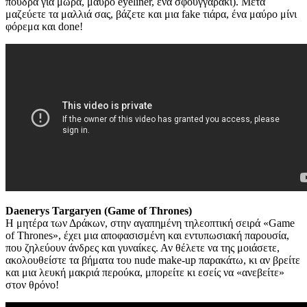
πούδρα για μωρά, μαύρο eyeliner, ένα σφουγγαράκι). Μετά
μαζεύετε τα μαλλιά σας, βάζετε και μια fake τιάρα, ένα μαύρο μίνι
φόρεμα και done!
Daenerys Targaryen (Game of Thrones)
Η μητέρα των Δράκων, στην αγαπημένη τηλεοπτική σειρά «Game
of Thrones», έχει μια αποφασισμένη και εντυπωσιακή παρουσία,
που ζηλεύουν άνδρες και γυναίκες. Αν θέλετε να της μοιάσετε,
ακολουθείστε τα βήματα του nude make-up παρακάτω, κι αν βρείτε
και μια λευκή μακριά περούκα, μπορείτε κι εσείς να «ανεβείτε»
στον θρόνο!