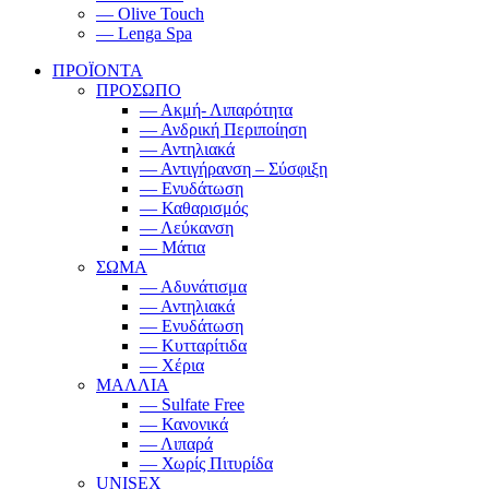
— Olive Touch
— Lenga Spa
ΠΡΟΪΟΝΤΑ
ΠΡΟΣΩΠΟ
— Ακμή- Λιπαρότητα
— Ανδρική Περιποίηση
— Αντηλιακά
— Αντιγήρανση – Σύσφιξη
— Ενυδάτωση
— Καθαρισμός
— Λεύκανση
— Μάτια
ΣΩΜΑ
— Αδυνάτισμα
— Αντηλιακά
— Ενυδάτωση
— Κυτταρίτιδα
— Χέρια
ΜΑΛΛΙΑ
— Sulfate Free
— Κανονικά
— Λιπαρά
— Χωρίς Πιτυρίδα
UNISEX