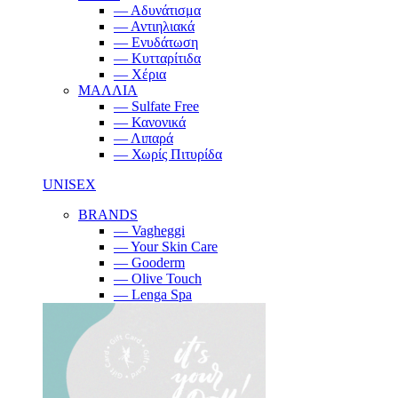
— Αδυνάτισμα
— Αντιηλιακά
— Ενυδάτωση
— Κυτταρίτιδα
— Χέρια
ΜΑΛΛΙΑ
— Sulfate Free
— Κανονικά
— Λιπαρά
— Χωρίς Πιτυρίδα
UNISEX
BRANDS
— Vagheggi
— Your Skin Care
— Gooderm
— Olive Touch
— Lenga Spa