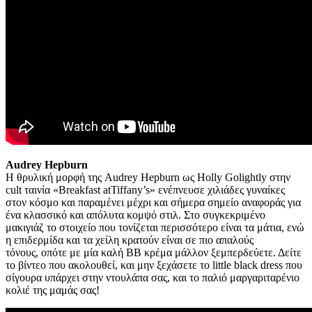
Audrey Hepburn
Η θρυλική μορφή της Audrey Hepburn ως Holly Golightly στην
cult ταινία «Breakfast atTiffany’s» ενέπνευσε χιλιάδες γυναίκες
στον κόσμο και παραμένει μέχρι και σήμερα σημείο αναφοράς για
ένα κλασσικό και απόλυτα κομψό στιλ. Στο συγκεκριμένο
μακιγιάζ το στοιχείο που τονίζεται περισσότερο είναι τα μάτια, ενώ
η επιδερμίδα και τα χείλη κρατούν είναι σε πιο απαλούς
τόνους, οπότε με μία καλή BB κρέμα μάλλον ξεμπερδεύετε. Δείτε
το βίντεο που ακολουθεί, και μην ξεχάσετε το little black dress που
σίγουρα υπάρχει στην ντουλάπα σας, και το παλιό μαργαριταρένιο
κολιέ της μαμάς σας!