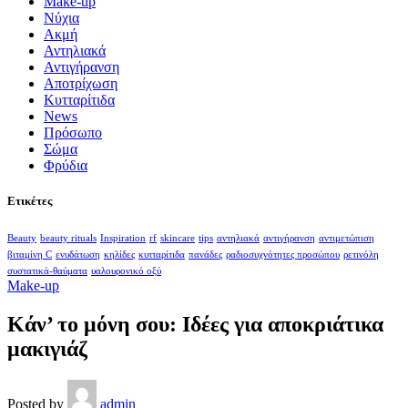
Make-up
Nύχια
Ακμή
Αντηλιακά
Αντιγήρανση
Αποτρίχωση
Κυτταρίτιδα
Νews
Πρόσωπο
Σώμα
Φρύδια
Ετικέτες
Beauty
beauty rituals
Inspiration
rf
skincare
tips
αντηλιακά
αντιγήρανση
αντιμετώπιση
βιταμίνη C
ενυδάτωση
κηλίδες
κυτταρίτιδα
πανάδες
ραδιοσυχνότητες προσώπου
ρετινόλη
συστατικά-θαύματα
υαλουρονικό οξύ
Make-up
Κάν’ το μόνη σου: Ιδέες για αποκριάτικα
μακιγιάζ
Posted by
admin