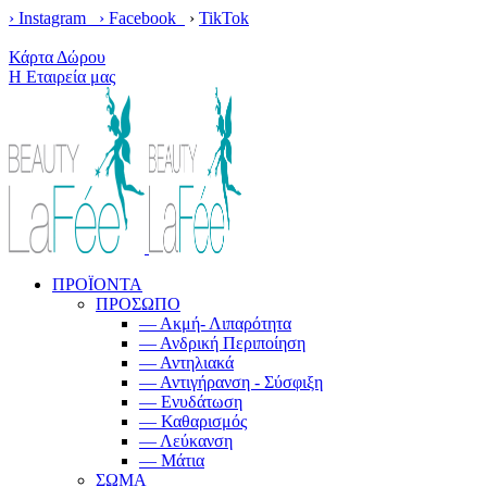
› Instagram ›
Facebook
›
TikTok
Κέρδισε δωρεάν μεταφορικά με παραγγελίες άνω των 100€!
Κάρτα Δώρου
Η Εταιρεία μας
ΠΡΟΪΟΝΤΑ
ΠΡΟΣΩΠΟ
— Ακμή- Λιπαρότητα
— Ανδρική Περιποίηση
— Αντηλιακά
— Αντιγήρανση - Σύσφιξη
— Ενυδάτωση
— Καθαρισμός
— Λεύκανση
— Μάτια
ΣΩΜΑ