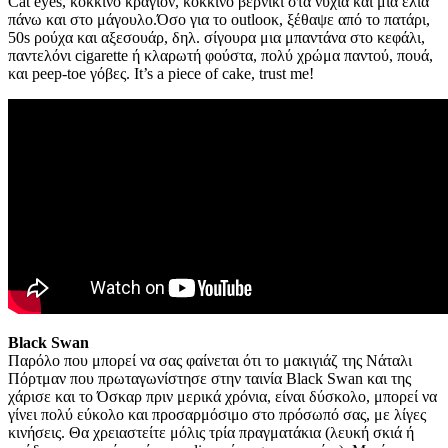
Cat eyes, κόκκινο κραγιόν, κόκκινο βερνίκι στα νύχια και μια ελιά
πάνω και στο μάγουλο.Όσο για το outlοοκ, ξέθαψε από το πατάρι,
50s ρούχα και αξεσουάρ, δηλ. σίγουρα μια μπαντάνα στο κεφάλι,
παντελόνι cigarette ή κλαρωτή φούστα, πολύ χρώμα παντού, πουά,
και peep-toe γόβες. It’s a piece of cake, trust me!
Black Swan
Παρόλο που μπορεί να σας φαίνεται ότι το μακιγιάζ της Νάταλι
Πόρτμαν που πρωταγωνίστησε στην ταινία Black Swan και της
χάρισε και το Όσκαρ πριν μερικά χρόνια, είναι δύσκολο, μπορεί να
γίνει πολύ εύκολο και προσαρμόσιμο στο πρόσωπό σας, με λίγες
κινήσεις. Θα χρειαστείτε μόλις τρία πραγματάκια (λευκή σκιά ή