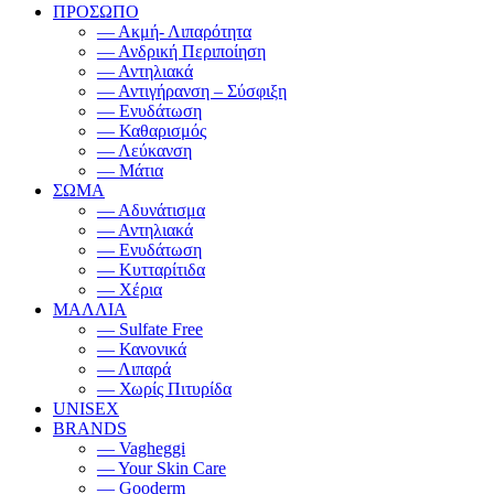
ΠΡΟΣΩΠΟ
— Ακμή- Λιπαρότητα
— Ανδρική Περιποίηση
— Αντηλιακά
— Αντιγήρανση – Σύσφιξη
— Ενυδάτωση
— Καθαρισμός
— Λεύκανση
— Μάτια
ΣΩΜΑ
— Αδυνάτισμα
— Αντηλιακά
— Ενυδάτωση
— Κυτταρίτιδα
— Χέρια
ΜΑΛΛΙΑ
— Sulfate Free
— Κανονικά
— Λιπαρά
— Χωρίς Πιτυρίδα
UNISEX
BRANDS
— Vagheggi
— Your Skin Care
— Gooderm