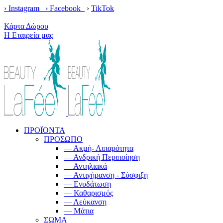
› Instagram ›
Facebook
›
TikTok
Κέρδισε δωρεάν μεταφορικά με παραγγελίες άνω των 100€!
Κάρτα Δώρου
Η Εταιρεία μας
ΠΡΟΪΟΝΤΑ
ΠΡΟΣΩΠΟ
— Ακμή- Λιπαρότητα
— Ανδρική Περιποίηση
— Αντηλιακά
— Αντιγήρανση - Σύσφιξη
— Ενυδάτωση
— Καθαρισμός
— Λεύκανση
— Μάτια
ΣΩΜΑ