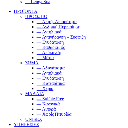
— Lenga Spa
ΠΡΟΪΟΝΤΑ
ΠΡΟΣΩΠΟ
— Ακμή- Λιπαρότητα
— Ανδρική Περιποίηση
— Αντηλιακά
— Αντιγήρανση – Σύσφιξη
— Ενυδάτωση
— Καθαρισμός
— Λεύκανση
— Μάτια
ΣΩΜΑ
— Αδυνάτισμα
— Αντηλιακά
— Ενυδάτωση
— Κυτταρίτιδα
— Χέρια
ΜΑΛΛΙΑ
— Sulfate Free
— Κανονικά
— Λιπαρά
— Χωρίς Πιτυρίδα
UNISEX
ΥΠΗΡΕΣΙΕΣ