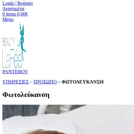
Login / Register
Αγαπημένα
0
items
0,00
€
Menu
ΡΑΝΤΕΒΟΥ
ΥΠΗΡΕΣΙΕΣ
»
ΠΡΟΣΩΠΟ
»
ΦΩΤΟΛΕΥΚΑΝΣΗ
Φωτολεύκανση