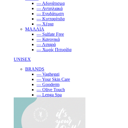
— Αδυνάτισμα
— Αντιηλιακά
— Ενυδάτωση
— Κυτταρίτιδα
— Χέρια
ΜΑΛΛΙΑ
— Sulfate Free
— Κανονικά
— Λιπαρά
— Χωρίς Πιτυρίδα
UNISEX
BRANDS
— Vagheggi
— Your Skin Care
— Gooderm
— Olive Touch
— Lenga Spa