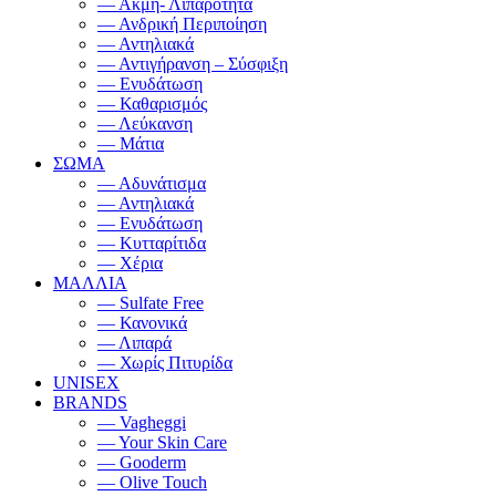
— Ακμή- Λιπαρότητα
— Ανδρική Περιποίηση
— Αντηλιακά
— Αντιγήρανση – Σύσφιξη
— Ενυδάτωση
— Καθαρισμός
— Λεύκανση
— Μάτια
ΣΩΜΑ
— Αδυνάτισμα
— Αντηλιακά
— Ενυδάτωση
— Κυτταρίτιδα
— Χέρια
ΜΑΛΛΙΑ
— Sulfate Free
— Κανονικά
— Λιπαρά
— Χωρίς Πιτυρίδα
UNISEX
BRANDS
— Vagheggi
— Your Skin Care
— Gooderm
— Olive Touch