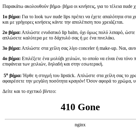
Παρακάτω ακολουθούν βήμα- βήμα οι κινήσεις, για το τέλεια nude χ
1o βήμα:
Για το look των nude lips πρέπει να έχετε απαλότητα στα 
και με γρήγορες κινήσεις κάντε την απολέπιση που χρειάζεται.
2ο βήμα:
Απλώστε ενυδατικό lip balm, όχι όμως πολύ λιπαρό, ώστε 
απλώσετε καλύτερα με το δάχτυλό σας ή με ένα πινελάκι.
3ο βήμα:
Απλώστε στα χείλη σας λίγο conceler ή make-up. Ναι, αυτ
4ο βήμα:
Επιλέξετε ένα μολύβι χειλιών, το οποίο να είναι ένα τόνο
επιφάνεια των χειλιών, δηλαδή και στην εσωτερική.
ο
5
βήμα:
Ήρθε η στιγμή του lipstick. Απλώστε στα χείλη σας το χρ
αφαιρέσετε την μεγάλη ποσότητα κραγιόν! Όσον αφορά το χρώμα, υ
Δείτε και το σχετικό βίντεο: