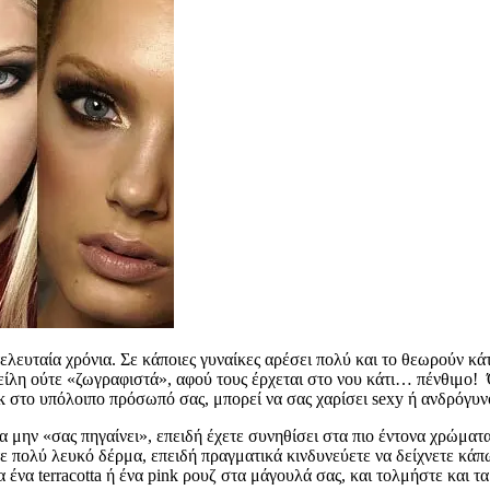
τελευταία χρόνια. Σε κάποιες γυναίκες αρέσει πολύ και το θεωρούν κ
χείλη ούτε «ζωγραφιστά», αφού τους έρχεται στο νου κάτι… πένθιμο! 
k στο υπόλοιπο πρόσωπό σας, μπορεί να σας χαρίσει sexy ή ανδρόγυν
α μην «σας πηγαίνει», επειδή έχετε συνηθίσει στα πιο έντονα χρώματ
τε πολύ λευκό δέρμα, επειδή πραγματικά κινδυνεύετε να δείχνετε κ
 ένα terracotta ή ένα pink ρουζ στα μάγουλά σας, και τολμήστε και τα