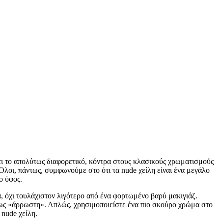
άτι το απολύτως διαφορετικό, κόντρα στους κλασικούς χρωματισμούς
Όλοι, πάντως, συμφωνούμε στο ότι τα nude χείλη είναι ένα μεγάλο
ο ύφος.
α, όχι τουλάχιστον λιγότερο από ένα φορτωμένο βαρύ μακιγιάζ.
άπως «άρρωστη». Απλώς, χρησιμοποιείστε ένα πιο σκούρο χρώμα στο
 nude χείλη.