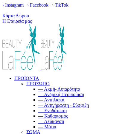
› Instagram ›
Facebook
›
TikTok
Κέρδισε δωρεάν μεταφορικά με παραγγελίες άνω των 100€!
Κάρτα Δώρου
Η Εταιρεία μας
ΠΡΟΪΟΝΤΑ
ΠΡΟΣΩΠΟ
— Ακμή- Λιπαρότητα
— Ανδρική Περιποίηση
— Αντηλιακά
— Αντιγήρανση - Σύσφιξη
— Ενυδάτωση
— Καθαρισμός
— Λεύκανση
— Μάτια
ΣΩΜΑ