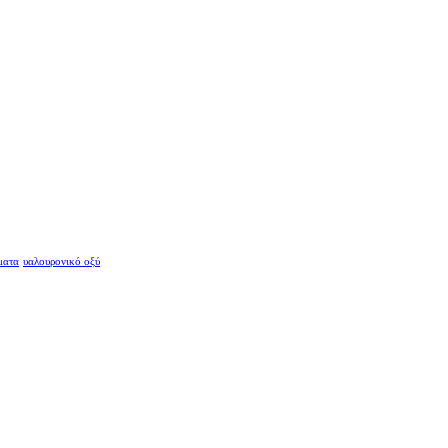
ματα
υαλουρονικό οξύ