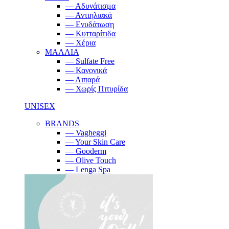
— Αδυνάτισμα
— Αντιηλιακά
— Ενυδάτωση
— Κυτταρίτιδα
— Χέρια
ΜΑΛΛΙΑ
— Sulfate Free
— Κανονικά
— Λιπαρά
— Χωρίς Πιτυρίδα
UNISEX
BRANDS
— Vagheggi
— Your Skin Care
— Gooderm
— Olive Touch
— Lenga Spa