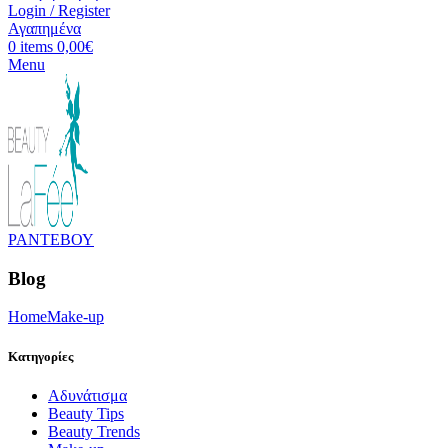
Login / Register
Αγαπημένα
0
items
0,00
€
Menu
ΡΑΝΤΕΒΟΥ
Blog
Home
Make-up
Κατηγορίες
Aδυνάτισμα
Beauty Tips
Beauty Trends