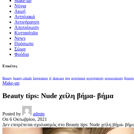
Make-up
Nύχια
Ακμή
Αντηλιακά
Αντιγήρανση
Αποτρίχωση
Κυτταρίτιδα
Νews
Πρόσωπο
Σώμα
Φρύδια
Ετικέτες
Beauty
beauty rituals
Inspiration
rf
skincare
tips
αντηλιακά
αντιγήρανση
αντιμετώπιση
βιταμί
Make-up
Beauty tips: Nude χείλη βήμα- βήμα
Posted by
admin
On 6 Οκτωβρίου, 2021
Δεν επιτρέπεται σχολιασμός
στο Beauty tips: Nude χείλη βήμα- βήμ