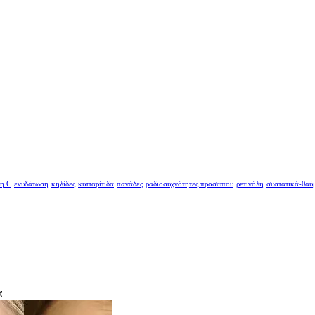
νη C
ενυδάτωση
κηλίδες
κυτταρίτιδα
πανάδες
ραδιοσυχνότητες προσώπου
ρετινόλη
συστατικά-θαύ
α