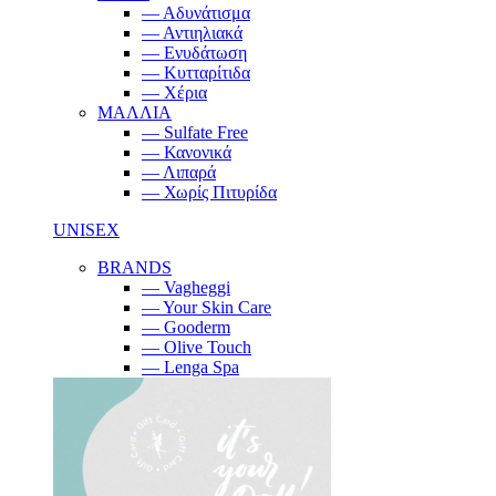
— Αδυνάτισμα
— Αντιηλιακά
— Ενυδάτωση
— Κυτταρίτιδα
— Χέρια
ΜΑΛΛΙΑ
— Sulfate Free
— Κανονικά
— Λιπαρά
— Χωρίς Πιτυρίδα
UNISEX
BRANDS
— Vagheggi
— Your Skin Care
— Gooderm
— Olive Touch
— Lenga Spa