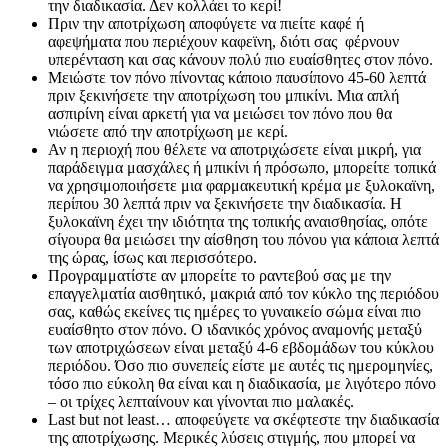
την διαδικασία. Δεν κολλάει το κερί!
Πριν την αποτρίχωση αποφύγετε να πιείτε καφέ ή
αφεψήματα που περιέχουν καφεϊνη, διότι σας φέρνουν
υπερένταση και σας κάνουν πολύ πιο ευαίσθητες στον πόνο.
Μειώστε τον πόνο πίνοντας κάποιο παυσίπονο 45-60 λεπτά
πριν ξεκινήσετε την αποτρίχωση του μπικίνι. Μια απλή
ασπιρίνη είναι αρκετή για να μειώσει τον πόνο που θα
νιώσετε από την αποτρίχωση με κερί.
Αν η περιοχή που θέλετε να αποτριχώσετε είναι μικρή, για
παράδειγμα μασχάλες ή μπικίνι ή πρόσωπο, μπορείτε τοπικά
να χρησιμοποιήσετε μια φαρμακευτική κρέμα με ξυλοκαϊνη,
περίπου 30 λεπτά πριν να ξεκινήσετε την διαδικασία. Η
ξυλοκαϊνη έχει την ιδιότητα της τοπικής αναισθησίας, οπότε
σίγουρα θα μειώσει την αίσθηση του πόνου για κάποια λεπτά
της ώρας, ίσως και περισσότερο.
Προγραμματίστε αν μπορείτε το ραντεβού σας με την
επαγγελματία αισθητικό, μακριά από τον κύκλο της περιόδου
σας, καθώς εκείνες τις ημέρες το γυναικείο σώμα είναι πιο
ευαίσθητο στον πόνο. Ο ιδανικός χρόνος αναμονής μεταξύ
των αποτριχώσεων είναι μεταξύ 4-6 εβδομάδων του κύκλου
περιόδου. Όσο πιο συνεπείς είστε με αυτές τις ημερομηνίες,
τόσο πιο εύκολη θα είναι και η διαδικασία, με λιγότερο πόνο
– οι τρίχες λεπταίνουν και γίνονται πιο μαλακές.
Last but not least… αποφεύγετε να σκέφτεστε την διαδικασία
της αποτρίχωσης. Μερικές λύσεις στιγμής, που μπορεί να