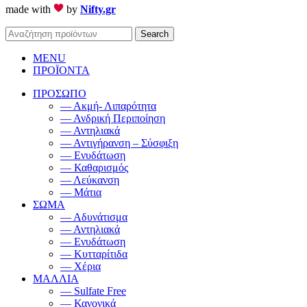
made with
by
Nifty.gr
Search
MENU
ΠΡΟΪΟΝΤΑ
ΠΡΟΣΩΠΟ
— Ακμή- Λιπαρότητα
— Ανδρική Περιποίηση
— Αντηλιακά
— Αντιγήρανση – Σύσφιξη
— Ενυδάτωση
— Καθαρισμός
— Λεύκανση
— Μάτια
ΣΩΜΑ
— Αδυνάτισμα
— Αντηλιακά
— Ενυδάτωση
— Κυτταρίτιδα
— Χέρια
ΜΑΛΛΙΑ
— Sulfate Free
— Κανονικά