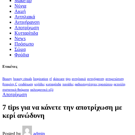
Make-up
Nύχια
Ακμή
Αντηλιακά
Αντιγήρανση
Αποτρίχωση
Κυτταρίτιδα
Νews
Πρόσωπο
Σώμα
Φρύδια
Ετικέτες
Beauty
beauty rituals
Inspiration
rf
skincare
tips
αντηλιακά
αντιγήρανση
αντιμετώπιση
βιταμίνη C
ενυδάτωση
κηλίδες
κυτταρίτιδα
πανάδες
ραδιοσυχνότητες προσώπου
ρετινόλη
συστατικά-θαύματα
υαλουρονικό οξύ
Αποτρίχωση
7 tips για να κάνετε την αποτρίχωση με
κερί ανώδυνη
Posted by
admin