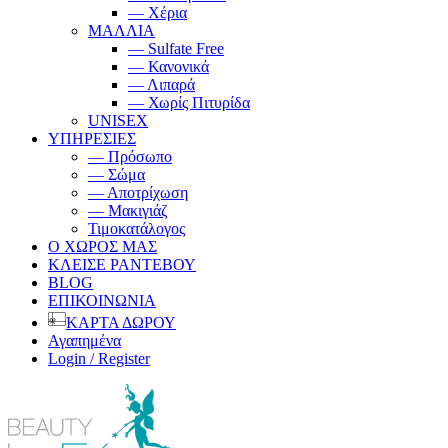
— Χέρια
ΜΑΛΛΙΑ
— Sulfate Free
— Κανονικά
— Λιπαρά
— Χωρίς Πιτυρίδα
UNISEX
ΥΠΗΡΕΣΙΕΣ
— Πρόσωπο
— Σώμα
— Αποτρίχωση
— Μακιγιάζ
Τιμοκατάλογος
Ο ΧΩΡΟΣ ΜΑΣ
ΚΛΕΙΣΕ ΡΑΝΤΕΒΟΥ
BLOG
ΕΠΙΚΟΙΝΩΝΙΑ
ΚΑΡΤΑ ΔΩΡΟΥ
Αγαπημένα
Login / Register