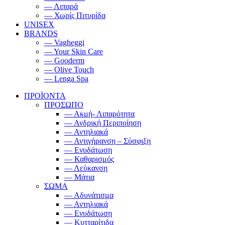
— Λιπαρά
— Χωρίς Πιτυρίδα
UNISEX
BRANDS
— Vagheggi
— Your Skin Care
— Gooderm
— Olive Touch
— Lenga Spa
ΠΡΟΪΟΝΤΑ
ΠΡΟΣΩΠΟ
— Ακμή- Λιπαρότητα
— Ανδρική Περιποίηση
— Αντηλιακά
— Αντιγήρανση – Σύσφιξη
— Ενυδάτωση
— Καθαρισμός
— Λεύκανση
— Μάτια
ΣΩΜΑ
— Αδυνάτισμα
— Αντηλιακά
— Ενυδάτωση
— Κυτταρίτιδα