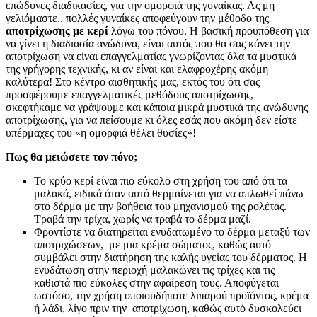
επώδυνες διαδικασίες, για την ομορφιά της γυναίκας. Ας μη
γελιόμαστε.. πολλές γυναίκες αποφεύγουν την μέθοδο της
αποτρίχωσης με κερί
λόγω του πόνου. Η βασική προυπόθεση για
να γίνει η διαδιασία ανώδυνα, είναι αυτός που θα σας κάνει την
αποτρίχωση να είναι επαγγελματίας γνωρίζοντας όλα τα μυστικά
της γρήγορης τεχνικής, κι αν είναι και ελαφροχέρης ακόμη
καλύτερα! Στο κέντρο αισθητικής μας, εκτός του ότι σας
προσφέρουμε επαγγελματικές μεθόδους αποτρίχωσης,
σκεφτήκαμε να γράψουμε και κάποια μικρά μυστικά της ανώδυνης
αποτρίχωσης, για να πείσουμε κι όλες εσάς που ακόμη δεν είστε
υπέρμαχες του «η ομορφιά θέλει θυσίες»!
Πως θα μειώσετε τoν πόνο;
Το κρύο κερί είναι πιο εύκολο στη χρήση του από ότι τα
μαλακά, ειδικά όταν αυτό θερμαίνεται για να απλωθεί πάνω
στο δέρμα με την βοήθεια του μηχανισμού της ρολέτας.
Τραβά την τρίχα, χωρίς να τραβά το δέρμα μαζί.
Φροντίστε να διατηρείται ενυδατωμένο το δέρμα μεταξύ των
αποτριχώσεων, με μια κρέμα σώματος, καθώς αυτό
συμβάλει στην διατήρηση της καλής υγείας του δέρματος. Η
ενυδάτωση στην περιοχή μαλακώνει τις τρίχες και τις
καθιστά πιο εύκολες στην αφαίρεση τους. Αποφύγεται
ωστόσο, την χρήση οποιουδήποτε λιπαρού προϊόντος, κρέμα
ή λάδι, λίγο πριν την αποτρίχωση, καθώς αυτό δυσκολεύει