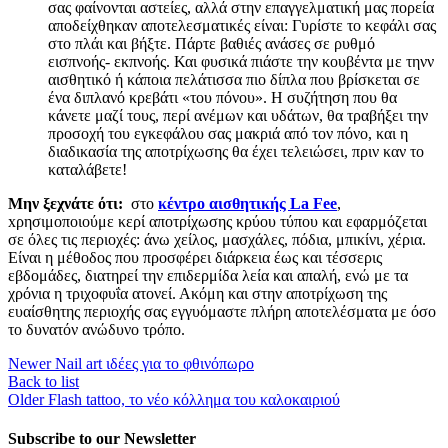
σας φαίνονται αστείες, αλλά στην επαγγελματική μας πορεία
αποδείχθηκαν αποτελεσματικές είναι: Γυρίστε το κεφάλι σας
στο πλάι και βήξτε. Πάρτε βαθιές ανάσες σε ρυθμό
εισπνοής- εκπνοής. Και φυσικά πιάστε την κουβέντα με τηνν
αισθητικό ή κάποια πελάτισσα πιο δίπλα που βρίσκεται σε
ένα διπλανό κρεβάτι «του πόνου». Η συζήτηση που θα
κάνετε μαζί τους, περί ανέμων και υδάτων, θα τραβήξει την
προσοχή του εγκεφάλου σας μακριά από τον πόνο, και η
διαδικασία της αποτρίχωσης θα έχει τελειώσει, πριν καν το
καταλάβετε!
Μην ξεχνάτε ότι:
στο
κέντρο αισθητικής
La
Fee
,
xρησιμοποιούμε κερί αποτρίχωσης κρύου τύπου και εφαρμόζεται
σε όλες τις περιοχές: άνω χείλος, μασχάλες, πόδια, μπικίνι, χέρια.
Είναι η μέθοδος που προσφέρει διάρκεια έως και τέσσερις
εβδομάδες, διατηρεί την επιδερμίδα λεία και απαλή, ενώ με τα
χρόνια η τριχοφυΐα ατονεί. Ακόμη και στην αποτρίχωση της
ευαίσθητης περιοχής σας εγγυόμαστε πλήρη αποτελέσματα με όσο
το δυνατόν ανώδυνο τρόπο.
Newer
Nail art ιδέες για το φθινόπωρο
Back to list
Older
Flash tattoo, το νέο κόλλημα του καλοκαιριού
Subscribe to our Newsletter