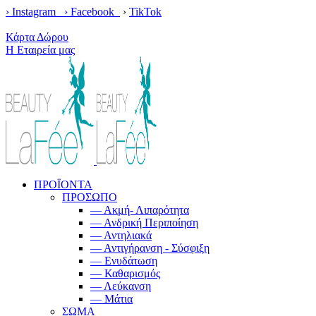
› Instagram ›
Facebook
›
TikTok
Κέρδισε δωρεάν μεταφορικά με παραγγελίες άνω των 100€!
Κάρτα Δώρου
Η Εταιρεία μας
ΠΡΟΪΟΝΤΑ
ΠΡΟΣΩΠΟ
— Ακμή- Λιπαρότητα
— Ανδρική Περιποίηση
— Αντηλιακά
— Αντιγήρανση - Σύσφιξη
— Ενυδάτωση
— Καθαρισμός
— Λεύκανση
— Μάτια
ΣΩΜΑ