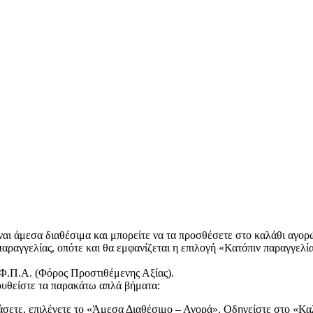
αι άμεσα διαθέσιμα και μπορείτε να τα προσθέσετε στο καλάθι αγορώ
παραγγελίας, οπότε και θα εμφανίζεται η επιλογή «Κατόπιν παραγγελία
 Φ.Π.Α. (Φόρος Προστιθέμενης Αξίας).
λουθείστε τα παρακάτω απλά βήματα:
άσετε, επιλέγετε το «Άμεσα Διαθέσιμο – Αγορά». Οδηγείστε στο «Καλ