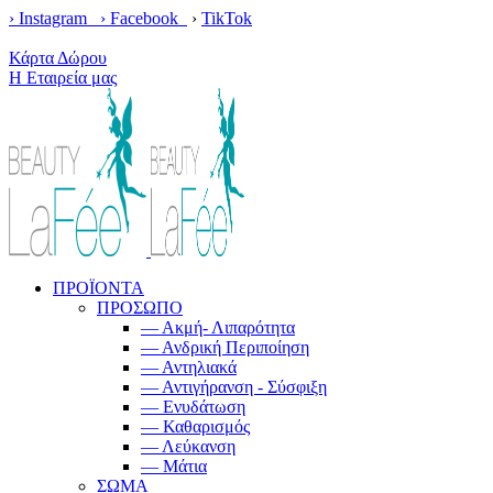
› Instagram ›
Facebook
›
TikTok
Κέρδισε δωρεάν μεταφορικά με παραγγελίες άνω των 100€!
Κάρτα Δώρου
Η Εταιρεία μας
ΠΡΟΪΟΝΤΑ
ΠΡΟΣΩΠΟ
— Ακμή- Λιπαρότητα
— Ανδρική Περιποίηση
— Αντηλιακά
— Αντιγήρανση - Σύσφιξη
— Ενυδάτωση
— Καθαρισμός
— Λεύκανση
— Μάτια
ΣΩΜΑ