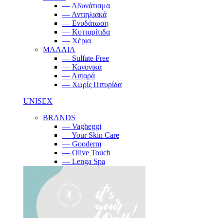
— Αδυνάτισμα
— Αντιηλιακά
— Ενυδάτωση
— Κυτταρίτιδα
— Χέρια
ΜΑΛΛΙΑ
— Sulfate Free
— Κανονικά
— Λιπαρά
— Χωρίς Πιτυρίδα
UNISEX
BRANDS
— Vagheggi
— Your Skin Care
— Gooderm
— Olive Touch
— Lenga Spa