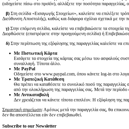
(οδηγείστε πίσω στο προϊόν), αλλάξετε την ποσότητα παραγγελίας, 
β)
Στη σελίδα «Εισαγωγής Στοιχείων», καλείστε να επιλέξετε τρό
Διεύθυνση Αποστολής), καθώς και διάφορα σχόλια σχετικά με την π
γ)
Στην επόμενη σελίδα, καλείστε να επιβεβαιώσετε τα στοιχεία τ
Διορθώσετε (επιστρέφετε στην προηγούμενη σελίδα) ή Επιβεβαιώσετ
δ)
Στην περίπτωση της εξόφλησης της παραγγελίας καλείστε να επ
Με Πιστωτική Κάρτα
Εισάγετε τα στοιχεία της κάρτας σας μέσω του ασφαλούς συστ
συναλλαγή. Τίποτα άλλο.
Με PayPal
Οδηγείστε στο www.paypal.com, όπου κάνετε log-in στο λογ
Με Tραπεζική Kατάθεση
Θα πρέπει να καταθέσετε το συνολικό ποσό της παραγγελίας 
από την ολοκλήρωση της παραγγελίας σας. Μετά την περίοδο α
Με Αντικαταβολή
Δεν χρειάζεται να κάνετε τίποτα επιπλέον. Η εξόφληση της π
Σημαντική σημείωση
: Αμέσως μετά την παραγγελία σας, θα επικοι
δεν θα αποστέλλεται εάν δεν επιβεβαιωθεί.
Subscribe to our Newsletter