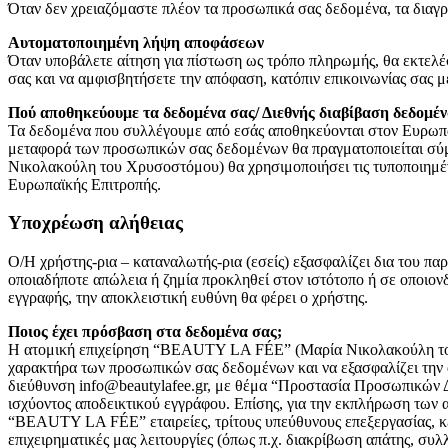
Όταν δεν χρειαζόμαστε πλέον τα προσωπικά σας δεδομένα, τα διαγ
Αυτοματοποιημένη λήψη αποφάσεων
Όταν υποβάλετε αίτηση για πίστωση ως τρόπο πληρωμής, θα εκτελέ
σας και να αμφισβητήσετε την απόφαση, κατόπιν επικοινωνίας σας με
Πού αποθηκεύουμε τα δεδομένα σας/ Διεθνής διαβίβαση δεδομέ
Τα δεδομένα που συλλέγουμε από εσάς αποθηκεύονται στον Ευρωπα
μεταφορά των προσωπικών σας δεδομένων θα πραγματοποιείται σύμ
Νικολακούλη του Χρυσοστόμου) θα χρησιμοποιήσει τις τυποποιημένε
Ευρωπαϊκής Επιτροπής.
Υποχρέωση αλήθειας
Ο/Η χρήστης-ρια – καταναλωτής-ρια (εσείς) εξασφαλίζει δια του πα
οποιαδήποτε απώλεια ή ζημία προκληθεί στον ιστότοπο ή σε οποιονδ
εγγραφής, την αποκλειστική ευθύνη θα φέρει ο χρήστης.
Ποιος έχει πρόσβαση στα δεδομένα σας;
Η ατομική επιχείρηση “BEAUTY LA FÉE” (Μαρία Νικολακούλη του 
χαρακτήρα των προσωπικών σας δεδομένων και να εξασφαλίζει την 
διεύθυνση
info@beautylafee.gr
, με θέμα “Προστασία Προσωπικών Δε
ισχύοντος αποδεικτικού εγγράφου. Επίσης, για την εκπλήρωση των 
“BEAUTY LA FÉE” εταιρείες, τρίτους υπεύθυνους επεξεργασίας, κέ
επιχειρηματικές μας λειτουργίες (όπως π.χ. διακρίβωση απάτης, σ