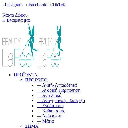
› Instagram ›
Facebook
›
TikTok
Κέρδισε δωρεάν μεταφορικά με παραγγελίες άνω των 100€!
Κάρτα Δώρου
Η Εταιρεία μας
ΠΡΟΪΟΝΤΑ
ΠΡΟΣΩΠΟ
— Ακμή- Λιπαρότητα
— Ανδρική Περιποίηση
— Αντηλιακά
— Αντιγήρανση - Σύσφιξη
— Ενυδάτωση
— Καθαρισμός
— Λεύκανση
— Μάτια
ΣΩΜΑ