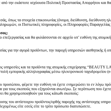
 από την εκάστοτε ισχύουσα Πολιτική Προστασίας Απορρήτου και θα π
άς, όπως τα στοιχεία επικοινωνίας (όνομα, διεύθυνση, διεύθυνση ηλ
 πληρωμών, οι Πιστωτικές πληροφορίες, οι Πληροφορίες Παραγγελίας
 σας;
νο επεξεργασίας και θα φυλάσσονται σε αρχείο υπ’ ευθύνη της ατο
ίας για την αγορά προϊόντων, την παροχή υπηρεσιών αισθητικής ή ο
τις υπηρεσίες και τα προϊόντα της ατομικής επιχείρησης “BEAUTY 
στολή εμπορικής αλληλογραφίας μέσω ηλεκτρονικού ταχυδρομείου (e-
υ προσώπου, φέρετε την ευθύνη να έχετε ενημερώσει το εν λόγω πρόσ
αι για τους σκοπούς που εξηγούνται ανωτέρω. Σε περίπτωση που έχετε 
ει θα χρησιμοποιηθούν για τους κάτωθι σκοπούς:
σης του αντίστοιχου προϊόντος/ορθής παροχής της αντίστοιχης υπηρεσ
χομένως είτε εσείς είτε το τρίτο πρόσωπο διατυπώσετε.