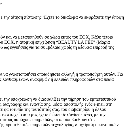
ς.
ε την αίτηση πίστωσης. Έχετε το δικαίωμα να εκφράσετε την άποψή
ν και να μεταποιηθούν σε χώρα εκτός του ΕΟΧ. Κάθε τέτοια
ς του ΕΟΧ, η ατομική επιχείρηση “BEAUTY LA FÉE” (Μαρία
 ως εγγυήσεις για τα συμβόλαια χωρίς τη δέουσα επιρροή της
εται να γνωστοποιήσει οποιαδήποτε αλλαγή ή τροποποίηση αυτών. Για
οχής λανθασμένων, ανακριβών ή ελλιπών πληροφοριών στα πεδία
την υποχρέωση να διασφαλίζει την τήρηση του εμπιστευτικού
 διαγραφής και εναντίωσης, μέσω αποστολής ενός e-mail στη
 φωτοτυπία της ταυτότητάς σας, του διαβατηρίου ή άλλου
τα στοιχεία που μας έχετε δώσει σε συνδεδεμένες με την
ίτους παρόχους υπηρεσιών, οι οποίοι βοηθούν στις
ής, προμηθευτές υπηρεσιών τεχνολογίας, διαχείριση οικονομικών