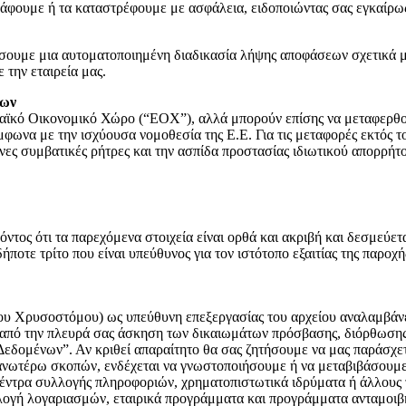
ράφουμε ή τα καταστρέφουμε με ασφάλεια, ειδοποιώντας σας εγκαίρω
σουμε μια αυτοματοποιημένη διαδικασία λήψης αποφάσεων σχετικά μ
 την εταιρεία μας.
νων
ϊκό Οικονομικό Χώρο (“ΕΟΧ”), αλλά μπορούν επίσης να μεταφερθού
φωνα με την ισχύουσα νομοθεσία της Ε.Ε. Για τις μεταφορές εκτό
ς συμβατικές ρήτρες και την ασπίδα προστασίας ιδιωτικού απορρήτου
ρόντος ότι τα παρεχόμενα στοιχεία είναι ορθά και ακριβή και δεσμεύ
ήποτε τρίτο που είναι υπεύθυνος για τον ιστότοπο εξαιτίας της παρ
Χρυσοστόμου) ως υπεύθυνη επεξεργασίας του αρχείου αναλαμβάνει 
από την πλευρά σας άσκηση των δικαιωμάτων πρόσβασης, διόρθωσης,
δομένων”. Αν κριθεί απαραίτητο θα σας ζητήσουμε να μας παράσχετε
ανωτέρω σκοπών, ενδέχεται να γνωστοποιήσουμε ή να μεταβιβάσουμε 
ντρα συλλογής πληροφοριών, χρηματοπιστωτικά ιδρύματα ή άλλους τρ
υλλογή λογαριασμών, εταιρικά προγράμματα και προγράμματα ανταμοιβ