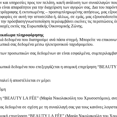
ών και υπηρεσίες προς τον πελάτη, και/ή ανάλυση των συναλλαγών πο
 είναι απαραίτητοι για την διαχείριση των αγορών σας. Δια του παρό
ειρόγραφης ή εκτυπωμένης – προσυμπληρωμένης αιτήσεως, μας εξουσι
ρίες σε αυτή την ιστοσελίδα ή, άλλως, σε εμάς, μας εξουσιοδοτείτ
την πρόσβαση/γνωστοποίηση περιλαμβάνει εκείνες τις περιπτώσεις όπ
ριοχές εκτός της Ευρωπαϊκής Οικονομικής Ζώνης.
 Δικαίωμα πληροφόρησης
πικά δεδομένα που διατηρούμε ανά πάσα στιγμή. Μπορείτε να επικο
ωπικά σας δεδομένα μέσω ηλεκτρονικού ταχυδρομείου.
η των προσωπικών σας δεδομένων αν είναι εσφαλμένα, συμπεριλαμβ
οσωπικά δεδομένα που επεξεργάζεται η ατομική επιχείρηση “BEAU
ταλεί ή αποστέλλεται εν μέρει
κόμη
ρηση “BEAUTY LA FÉE” (Μαρία Νικολακούλη του Χρυσοστόμου), ανε
ς δεδομένα σε σχέση με τη συναλλαγή σας για τους κανόνες λογιστι
ατομική επιχείρηση “BEAUTY LA FÉE” (Μαρία Νικολακούλη του Χρυσ