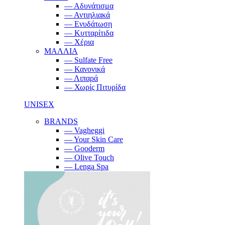
— Αδυνάτισμα
— Αντιηλιακά
— Ενυδάτωση
— Κυτταρίτιδα
— Χέρια
ΜΑΛΛΙΑ
— Sulfate Free
— Κανονικά
— Λιπαρά
— Χωρίς Πιτυρίδα
UNISEX
BRANDS
— Vagheggi
— Your Skin Care
— Gooderm
— Olive Touch
— Lenga Spa