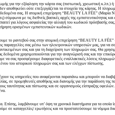
ωμής για την εξόφληση την κάρτα σας (πιστωτική, χρεωστική κ.λπ.)
ν αποθηκεύει ούτε επεξεργάζεται τα στοιχεία της κάρτας. Η πληρωμ
α τα δεδομένα σας. Η ατομική επιχείρηση “BEAUTY LA FÉE” (Μαρία 
ς) σύμφωνα με τις διεθνείς βασικές αρχές της εμπιστευτικότητας και α
απαιτεί για λόγους ασφαλείας την αλλαγή του κωδικού πρόσβασής σας
ιατήρηση ορισμένων εμπιστευτικών κωδικών.
ουμε το ραντεβού σας στην ατομική επιχείρηση “BEAUTY LA FÉE” (
τις παραγγελίες σας μέσω των ηλεκτρονικών υπηρεσιών μας, για να σ
τικειμένων σας και για τη διαχείριση των πληρωμών σας. Θα χρησιμ
ς δεδομένα χρησιμοποιούνται για την αναγνώρισή σας και την επικύρωσ
υμε να σας προσφέρουμε διαφορετικές εναλλακτικές λύσεις πληρωμών
μένου του ιστορικού πληρωμών σας και των ελέγχων πίστωσης.
χουν τις υπηρεσίες που αναφέρονται παραπάνω και μπορούν να διαβιβ
ελίας, σε προμηθευτές αποθήκης και διανομής για την παράδοση της 
υς ταυτότητας και πίστωσης και σε οργανισμούς είσπραξης οφειλών. Π
ένα.
α. Επίσης, λαμβάνουμε υπ’ όψη τα χρονικά διαστήματα για τα οποία
ούμε σε καταγγελίες/ ερωτήσεις και να προστατεύσουμε τα νόμιμα δ