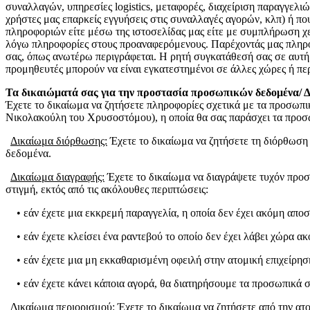
συναλλαγών, υπηρεσίες logistics, μεταφορές, διαχείριση παραγγελι
χρήστες μας επαρκείς εγγυήσεις στις συναλλαγές αγορών, κλπ) ή που
πληροφοριών είτε μέσω της ιστοσελίδας μας είτε με συμπλήρωση χ
λόγω πληροφορίες στους προαναφερόμενους. Παρέχοντάς μας πληροφο
σας, όπως ανωτέρω περιγράφεται. Η ρητή συγκατάθεσή σας σε αυτή 
προμηθευτές μπορούν να είναι εγκατεστημένοι σε άλλες χώρες ή πε
Τα δικαιώματά σας για την προστασία προσωπικών δεδομένα/
Έχετε το δικαίωμα να ζητήσετε πληροφορίες σχετικά με τα προσω
Νικολακούλη του Χρυσοστόμου), η οποία θα σας παράσχει τα προσ
Δικαίωμα διόρθωσης:
Έχετε το δικαίωμα να ζητήσετε τη διόρθωσ
δεδομένα.
Δικαίωμα διαγραφής:
Έχετε το δικαίωμα να διαγράψετε τυχόν πρ
στιγμή, εκτός από τις ακόλουθες περιπτώσεις:
• εάν έχετε μια εκκρεμή παραγγελία, η οποία δεν έχει ακόμη αποσ
• εάν έχετε κλείσει ένα ραντεβού το οποίο δεν έχει λάβει χώρα α
• εάν έχετε μια μη εκκαθαρισμένη οφειλή στην ατομική επιχεί
• εάν έχετε κάνει κάποια αγορά, θα διατηρήσουμε τα προσωπικά σα
Δικαίωμα περιορισμού:
Έχετε το δικαίωμα να ζητήσετε από την 