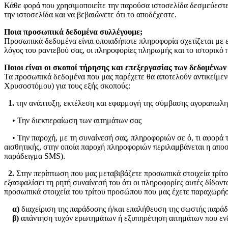
Κάθε φορά που χρησιμοποιείτε την παρούσα ιστοσελίδα δεσμεύεστε
την ιστοσελίδα και να βεβαιώνετε ότι το αποδέχεστε.
Ποια προσωπικά δεδομένα συλλέγουμε;
Προσωπικά δεδομένα είναι οποιαδήποτε πληροφορία σχετίζεται με εσ
λόγος του ραντεβού σας, οι πληροφορίες πληρωμής και το ιστορικό
Ποιοι είναι οι σκοποί τήρησης και επεξεργασίας των δεδομένων
Τα προσωπικά δεδομένα που μας παρέχετε θα αποτελούν αντικείμε
Χρυσοστόμου) για τους εξής σκοπούς:
1.
την ανάπτυξη, εκτέλεση και εφαρμογή της σύμβασης αγοραπωλησ
• Την διεκπεραίωση των αιτημάτων σας
• Την παροχή, με τη συναίνεσή σας, πληροφοριών σε ό, τι αφορά 
αισθητικής, στην οποία παροχή πληροφοριών περιλαμβάνεται η απο
παράδειγμα SMS).
2.
Στην περίπτωση που μας μεταβιβάζετε προσωπικά στοιχεία τρίτο
εξασφαλίσει τη ρητή συναίνεσή του ότι οι πληροφορίες αυτές δίδοντ
προσωπικά στοιχεία του τρίτου προσώπου που μας έχετε παραχωρήσ
α)
διαχείριση της παράδοσης ή/και επαλήθευση της σωστής παράδο
β)
απάντηση τυχόν ερωτημάτων ή εξυπηρέτηση αιτημάτων που ενδε