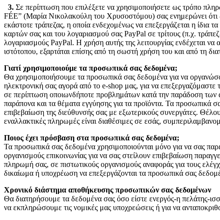
3.
Σε περίπτωση που επιλέξετε να χρησιμοποιήσετε ως τρόπο πληρ
FÉE” (Μαρία Νικολακούλη του Χρυσοστόμου) σας ενημερώνει ότι δε
εκάστοτε τράπεζας, η οποία ενδεχομένως να επεξεργάζεται η ίδι
καρτών σας και του λογαριασμού σας PayPal σε τρίτους (π.χ. τράπεζε
λογαριασμούς PayPal. Η χρήση αυτής της λειτουργίας ενδέχεται να 
ιστότοπου, εξαρτάται επίσης από τη σωστή χρήση του και από τη δ
Γιατί χρησιμοποιούμε τα προσωπικά σας δεδομένα;
Θα χρησιμοποιήσουμε τα προσωπικά σας δεδομένα για να οργανώσ
ηλεκτρονική σας αγορά από το e-shop μας, για να επεξεργαζόμαστε 
σε περίπτωση οποιωνδήποτε προβλημάτων κατά την παράδοση των αν
παράπονα και τα θέματα εγγύησης για τα προϊόντα. Τα προσωπικά σα
επιβεβαίωση της διεύθυνσής σας με εξωτερικούς συνεργάτες. Θέλο
εναλλακτικές πληρωμές είναι διαθέσιμες σε εσάς, συμπεριλαμβανο
Ποιος έχει πρόσβαση στα προσωπικά σας δεδομένα;
Τα προσωπικά σας δεδομένα χρησιμοποιούνται μόνο για να σας παρέ
οργανισμούς επικοινωνίας για να σας στείλουν επιβεβαίωση παραγγ
πληρωμή σας, σε πιστωτικούς οργανισμούς αναφοράς για τους ελέγχο
δικαίωμα ή υποχρέωση να επεξεργάζονται τα προσωπικά σας δεδομ
Χρονικό διάστημα αποθήκευσης προσωπικών σας δεδομένων
Θα διατηρήσουμε τα δεδομένα σας όσο είστε ενεργός-η πελάτης-ισσ
να εκπληρώσουμε τις νομικές μας υποχρεώσεις ή για να ανταποκριθ