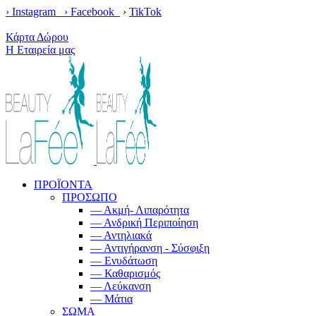
› Instagram ›
Facebook
›
TikTok
Κέρδισε δωρεάν μεταφορικά με παραγγελίες άνω των 100€!
Κάρτα Δώρου
Η Εταιρεία μας
ΠΡΟΪΟΝΤΑ
ΠΡΟΣΩΠΟ
— Ακμή- Λιπαρότητα
— Ανδρική Περιποίηση
— Αντηλιακά
— Αντιγήρανση - Σύσφιξη
— Ενυδάτωση
— Καθαρισμός
— Λεύκανση
— Μάτια
ΣΩΜΑ