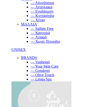
— Αδυνάτισμα
— Αντιηλιακά
— Ενυδάτωση
— Κυτταρίτιδα
— Χέρια
ΜΑΛΛΙΑ
— Sulfate Free
— Κανονικά
— Λιπαρά
— Χωρίς Πιτυρίδα
UNISEX
BRANDS
— Vagheggi
— Your Skin Care
— Gooderm
— Olive Touch
— Lenga Spa